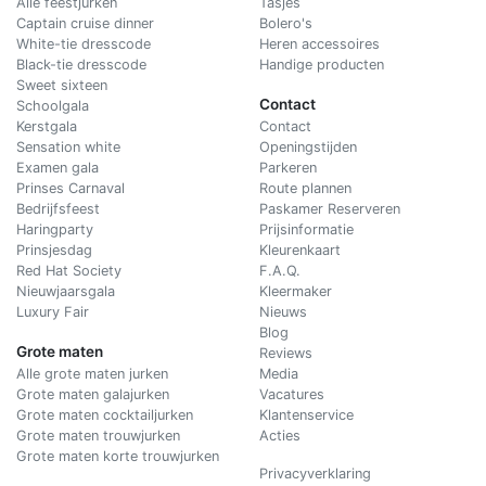
Alle feestjurken
Tasjes
Captain cruise dinner
Bolero's
White-tie dresscode
Heren accessoires
Black-tie dresscode
Handige producten
Sweet sixteen
Contact
Schoolgala
Kerstgala
C
ontact
Sensation white
Openingstijden
Examen gala
Parkeren
Prinses Carnaval
Route plannen
Bedrijfsfeest
Paskamer Reserveren
Haringparty
Prijsinformatie
Prinsjesdag
Kleurenkaart
Red Hat Society
F.A.Q.
Nieuwjaarsgala
Kleermaker
Luxury Fair
Nieuws
Blog
Grote maten
Reviews
Alle grote maten jurken
Media
Grote maten galajurken
Vacatures
Grote maten cocktailjurken
Klantenservice
Grote maten trouwjurken
Acties
Grote maten korte trouwjurken
Privacyverklaring