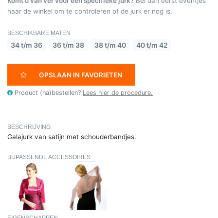
Komt u van ver voor een specifieke jurk?
Bel dan eerst eventjes
naar de winkel om te controleren of de jurk er nog is.
BESCHIKBARE MATEN
34 t/m 36
36 t/m 38
38 t/m 40
40 t/m 42
OPSLAAN IN FAVORIETEN
Product (na)bestellen?
Lees hier de procedure.
BESCHRIJVING
Galajurk van satijn met schouderbandjes.
BIJPASSENDE ACCESSOIRES
EIGENSCHAPPEN