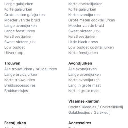
Lange galajurken
Korte cocktailjurken
Korte galajurken
Korte galajurken
Grote maten galajurken
Korte avondjurken
Moeder van de bruid
Grote maten cocktailjurken
Lange avondjurken
Moeder van de bruid
Lange feestjurken
Sweet sixteen jurk
Kerstfeestjurken
Kerstfeestjurken
Sweet sixteen jurk
Little black dress
Low budget
Low budget cocktailjurken
Uitverkoop
Korte feestjurken
Trouwen
Avondjurken
Alle trouwjurken / bruidsjurken
Alle avondjurken
Lange bruidsjurken
Lange avondjurken
Korte trouwjurken
Korte avondjurken
Bruidsaccessoires
Lang in grote maat
Bruidsmeisjes
Kort in grote maat
Vlaamse klanten
Cocktailkleedjes / Cocktailkledij
Galakleedjes / Galakledij
Feestjurken
Accessoires