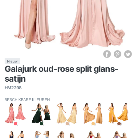
Nieuw
Galajurk oud-rose split glans-
satijn
HM2298
BESCHIKBARE KLEUREN