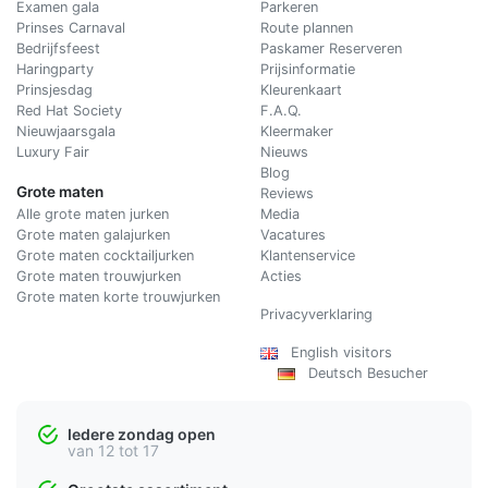
Examen gala
Parkeren
Prinses Carnaval
Route plannen
Bedrijfsfeest
Paskamer Reserveren
Haringparty
Prijsinformatie
Prinsjesdag
Kleurenkaart
Red Hat Society
F.A.Q.
Nieuwjaarsgala
Kleermaker
Luxury Fair
Nieuws
Blog
Grote maten
Reviews
Alle grote maten jurken
Media
Grote maten galajurken
Vacatures
Grote maten cocktailjurken
Klantenservice
Grote maten trouwjurken
Acties
Grote maten korte trouwjurken
Privacyverklaring
English visitors
Deutsch Besucher
Iedere zondag open
van 12 tot 17