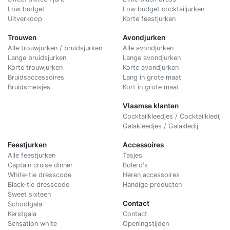
Low budget
Low budget cocktailjurken
Uitverkoop
Korte feestjurken
Trouwen
Avondjurken
Alle trouwjurken / bruidsjurken
Alle avondjurken
Lange bruidsjurken
Lange avondjurken
Korte trouwjurken
Korte avondjurken
Bruidsaccessoires
Lang in grote maat
Bruidsmeisjes
Kort in grote maat
Vlaamse klanten
Cocktailkleedjes / Cocktailkledij
Galakleedjes / Galakledij
Feestjurken
Accessoires
Alle feestjurken
Tasjes
Captain cruise dinner
Bolero's
White-tie dresscode
Heren accessoires
Black-tie dresscode
Handige producten
Sweet sixteen
Contact
Schoolgala
Kerstgala
C
ontact
Sensation white
Openingstijden