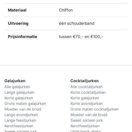
Materiaal
Chiffon
Uitvoering
één schouderband
Prijsinformatie
tussen €70,- en €100,-
Galajurken
Cocktailjurken
Alle galajurken
Alle cocktailjurken
Lange galajurken
Korte cocktailjurken
Korte galajurken
Korte galajurken
Grote maten galajurken
Korte avondjurken
Moeder van de bruid
Grote maten cocktailjurken
Lange avondjurken
Moeder van de bruid
Lange feestjurken
Sweet sixteen jurk
Kerstfeestjurken
Kerstfeestjurken
Sweet sixteen jurk
Little black dress