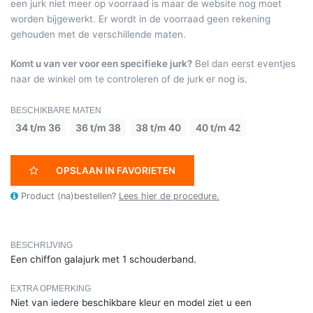
een jurk niet meer op voorraad is maar de website nog moet
worden bijgewerkt. Er wordt in de voorraad geen rekening
gehouden met de verschillende maten.
Komt u van ver voor een specifieke jurk?
Bel dan eerst eventjes
naar de winkel om te controleren of de jurk er nog is.
BESCHIKBARE MATEN
34 t/m 36
36 t/m 38
38 t/m 40
40 t/m 42
OPSLAAN IN FAVORIETEN
Product (na)bestellen?
Lees hier de procedure.
BESCHRIJVING
Een chiffon galajurk met 1 schouderband.
EXTRA OPMERKING
Niet van iedere beschikbare kleur en model ziet u een