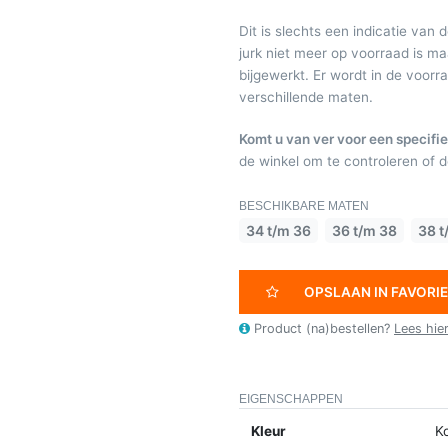
Dit is slechts een indicatie van 
jurk niet meer op voorraad is 
bijgewerkt. Er wordt in de voor
verschillende maten.
Komt u van ver voor een specifie
de winkel om te controleren of de
BESCHIKBARE MATEN
34 t/m 36
36 t/m 38
38 t
OPSLAAN IN FAVORI
Product (na)bestellen?
Lees hie
EIGENSCHAPPEN
Kleur
K