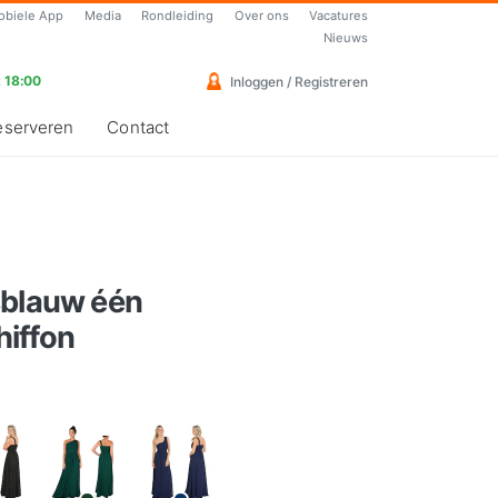
obiele App
Media
Rondleiding
Over ons
Vacatures
Nieuws
 18:00
Inloggen / Registreren
eserveren
Contact
sblauw één
iffon