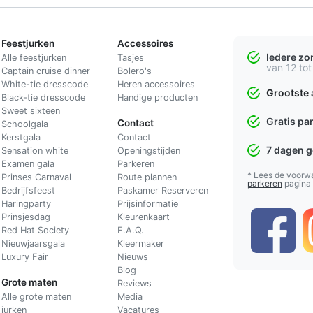
Feestjurken
Accessoires
Iedere z
Alle feestjurken
Tasjes
van 12 tot
Captain cruise dinner
Bolero's
White-tie dresscode
Heren accessoires
Grootste 
Black-tie dresscode
Handige producten
Sweet sixteen
Gratis pa
Contact
Schoolgala
Kerstgala
C
ontact
7 dagen 
Sensation white
Openingstijden
Examen gala
Parkeren
* Lees de voorw
Prinses Carnaval
Route plannen
parkeren
pagina
Bedrijfsfeest
Paskamer Reserveren
Haringparty
Prijsinformatie
Prinsjesdag
Kleurenkaart
Red Hat Society
F.A.Q.
Nieuwjaarsgala
Kleermaker
Luxury Fair
Nieuws
Blog
Grote maten
Reviews
Alle grote maten
Media
jurken
Vacatures