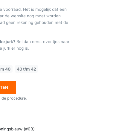
de voorraad. Het is mogelijk dat een
maar de website nog moet worden
raad geen rekening gehouden met de
ke jurk?
Bel dan eerst eventjes naar
 jurk er nog is.
/m 40
40 t/m 42
ETEN
r de procedure.
oningsblauw (#03)