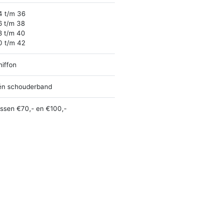
4 t/m 36
6 t/m 38
8 t/m 40
0 t/m 42
hiffon
én schouderband
ussen €70,- en €100,-