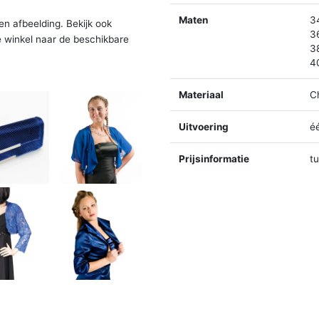
Maten
3
en afbeelding. Bekijk ook
3
e winkel naar de beschikbare
3
4
Materiaal
C
Uitvoering
é
Prijsinformatie
t