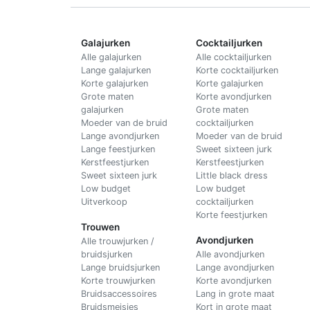
Galajurken
Cocktailjurken
Alle galajurken
Alle cocktailjurken
Lange galajurken
Korte cocktailjurken
Korte galajurken
Korte galajurken
Grote maten
Korte avondjurken
galajurken
Grote maten
Moeder van de bruid
cocktailjurken
Lange avondjurken
Moeder van de bruid
Lange feestjurken
Sweet sixteen jurk
Kerstfeestjurken
Kerstfeestjurken
Sweet sixteen jurk
Little black dress
Low budget
Low budget
Uitverkoop
cocktailjurken
Korte feestjurken
Trouwen
Avondjurken
Alle trouwjurken /
bruidsjurken
Alle avondjurken
Lange bruidsjurken
Lange avondjurken
Korte trouwjurken
Korte avondjurken
Bruidsaccessoires
Lang in grote maat
Bruidsmeisjes
Kort in grote maat