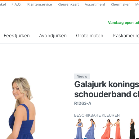
nkel
F.A.Q.
Klantenservice
Kleurenkaart
Assortiment
Kleermaker
M
Vandaag open tot
Feestjurken
Avondjurken
Grote maten
Paskamer r
Nieuw
Galajurk koning
schouderband ch
R1263-A
BESCHIKBARE KLEUREN