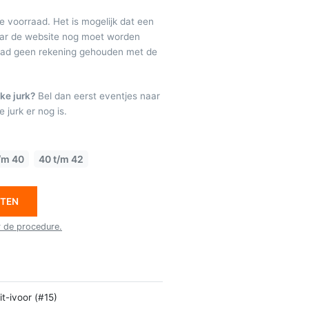
de voorraad. Het is mogelijk dat een
maar de website nog moet worden
raad geen rekening gehouden met de
ke jurk?
Bel dan eerst eventjes naar
 jurk er nog is.
/m 40
40 t/m 42
ETEN
r de procedure.
t-ivoor (#15)