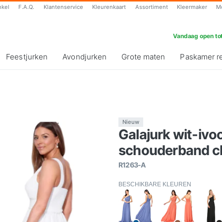
nkel
F.A.Q.
Klantenservice
Kleurenkaart
Assortiment
Kleermaker
M
Vandaag open tot
Feestjurken
Avondjurken
Grote maten
Paskamer r
Nieuw
Galajurk wit-ivo
schouderband ch
R1263-A
BESCHIKBARE KLEUREN