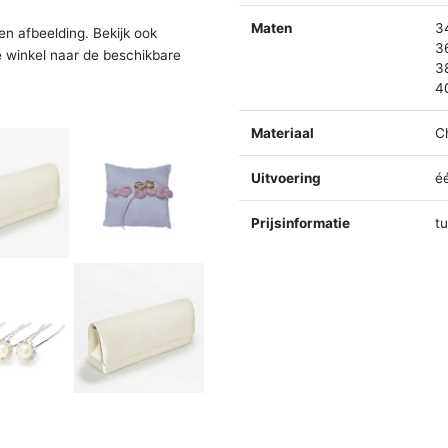
Maten
3
en afbeelding. Bekijk ook
3
e winkel naar de beschikbare
3
4
Materiaal
C
Uitvoering
é
Prijsinformatie
t