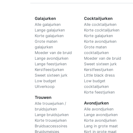
Galajurken
Cocktailjurken
Alle galajurken
Alle cocktailjurken
Lange galajurken
Korte cocktailjurken
Korte galajurken
Korte galajurken
Grote maten
Korte avondjurken
galajurken
Grote maten
Moeder van de bruid
cocktailjurken
Lange avondjurken
Moeder van de bruid
Lange feestjurken
Sweet sixteen jurk
Kerstfeestjurken
Kerstfeestjurken
Sweet sixteen jurk
Little black dress
Low budget
Low budget
Uitverkoop
cocktailjurken
Korte feestjurken
Trouwen
Avondjurken
Alle trouwjurken /
bruidsjurken
Alle avondjurken
Lange bruidsjurken
Lange avondjurken
Korte trouwjurken
Korte avondjurken
Bruidsaccessoires
Lang in grote maat
Bruidsmeisjes
Kort in grote maat