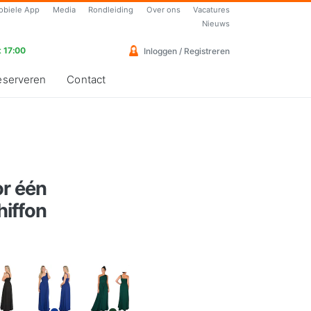
obiele App
Media
Rondleiding
Over ons
Vacatures
Nieuws
 17:00
Inloggen / Registreren
eserveren
Contact
or één
iffon