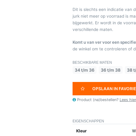
Dit is slechts een indicatie van 
jurk niet meer op voorraad is 
bijgewerkt. Er wordt in de voor
verschillende maten.
Komt u van ver voor een specifie
de winkel om te controleren of de
BESCHIKBARE MATEN
34 t/m 36
36 t/m 38
38 t
OPSLAAN IN FAVORI
Product (na)bestellen?
Lees hie
EIGENSCHAPPEN
Kleur
Wi