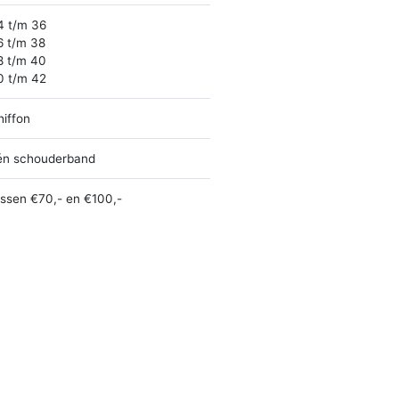
4 t/m 36
6 t/m 38
8 t/m 40
0 t/m 42
hiffon
én schouderband
ussen €70,- en €100,-