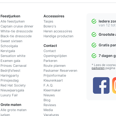
Feestjurken
Accessoires
Iedere z
Alle feestjurken
Tasjes
van 12 tot
Captain cruise dinner
Bolero's
White-tie dresscode
Heren accessoires
Grootste 
Black-tie dresscode
Handige producten
Sweet sixteen
Gratis pa
Contact
Schoolgala
Kerstgala
C
ontact
7 dagen 
Sensation white
Openingstijden
Examen gala
Parkeren
* Lees de voorw
Prinses Carnaval
Route plannen
parkeren
pagina
Bedrijfsfeest
Paskamer Reserveren
Haringparty
Prijsinformatie
Prinsjesdag
Kleurenkaart
Red Hat Society
F.A.Q.
Nieuwjaarsgala
Kleermaker
Luxury Fair
Nieuws
Blog
Grote maten
Reviews
Alle grote maten
Media
jurken
Vacatures