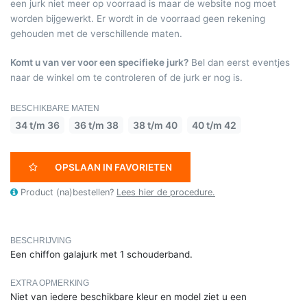
een jurk niet meer op voorraad is maar de website nog moet
worden bijgewerkt. Er wordt in de voorraad geen rekening
gehouden met de verschillende maten.
Komt u van ver voor een specifieke jurk?
Bel dan eerst eventjes
naar de winkel om te controleren of de jurk er nog is.
BESCHIKBARE MATEN
34 t/m 36
36 t/m 38
38 t/m 40
40 t/m 42
OPSLAAN IN FAVORIETEN
Product (na)bestellen?
Lees hier de procedure.
BESCHRIJVING
Een chiffon galajurk met 1 schouderband.
EXTRA OPMERKING
Niet van iedere beschikbare kleur en model ziet u een