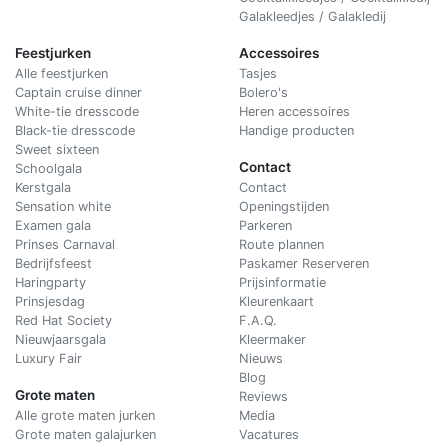
Galakleedjes / Galakledij
Feestjurken
Accessoires
Alle feestjurken
Tasjes
Captain cruise dinner
Bolero's
White-tie dresscode
Heren accessoires
Black-tie dresscode
Handige producten
Sweet sixteen
Contact
Schoolgala
Kerstgala
C
ontact
Sensation white
Openingstijden
Examen gala
Parkeren
Prinses Carnaval
Route plannen
Bedrijfsfeest
Paskamer Reserveren
Haringparty
Prijsinformatie
Prinsjesdag
Kleurenkaart
Red Hat Society
F.A.Q.
Nieuwjaarsgala
Kleermaker
Luxury Fair
Nieuws
Blog
Grote maten
Reviews
Alle grote maten jurken
Media
Grote maten galajurken
Vacatures