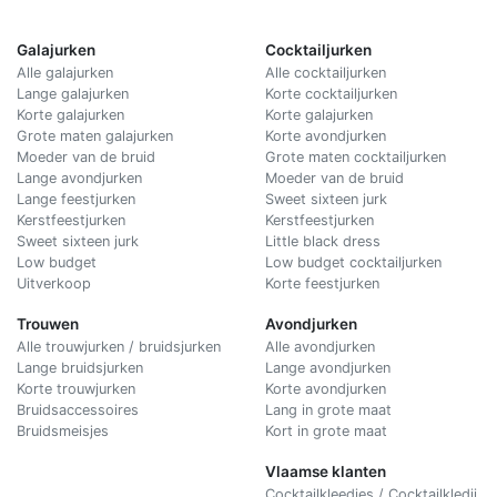
Galajurken
Cocktailjurken
Alle galajurken
Alle cocktailjurken
Lange galajurken
Korte cocktailjurken
Korte galajurken
Korte galajurken
Grote maten galajurken
Korte avondjurken
Moeder van de bruid
Grote maten cocktailjurken
Lange avondjurken
Moeder van de bruid
Lange feestjurken
Sweet sixteen jurk
Kerstfeestjurken
Kerstfeestjurken
Sweet sixteen jurk
Little black dress
Low budget
Low budget cocktailjurken
Uitverkoop
Korte feestjurken
Trouwen
Avondjurken
Alle trouwjurken / bruidsjurken
Alle avondjurken
Lange bruidsjurken
Lange avondjurken
Korte trouwjurken
Korte avondjurken
Bruidsaccessoires
Lang in grote maat
Bruidsmeisjes
Kort in grote maat
Vlaamse klanten
Cocktailkleedjes / Cocktailkledij