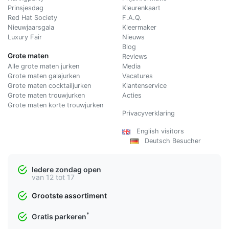
Prinsjesdag
Kleurenkaart
Red Hat Society
F.A.Q.
Nieuwjaarsgala
Kleermaker
Luxury Fair
Nieuws
Blog
Grote maten
Reviews
Alle grote maten jurken
Media
Grote maten galajurken
Vacatures
Grote maten cocktailjurken
Klantenservice
Grote maten trouwjurken
Acties
Grote maten korte trouwjurken
Privacyverklaring
English visitors
Deutsch Besucher
Iedere zondag open
van 12 tot 17
Grootste assortiment
*
Gratis parkeren