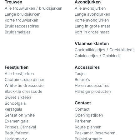
Trouwen
Avondjurken
Alle trouwjurken / bruidsjurken
Alle avondjurken
Lange bruidsjurken
Lange avondjurken
Korte trouwjurken
Korte avondjurken
Bruidsaccessoires
Lang in grote maat
Bruidsmeisjes
Kort in grote maat
Vlaamse klanten
Cocktailkleedjes / Cocktailkledij
Galakleedjes / Galakledij
Feestjurken
Accessoires
Alle feestjurken
Tasjes
Captain cruise dinner
Bolero's
White-tie dresscode
Heren accessoires
Black-tie dresscode
Handige producten
Sweet sixteen
Contact
Schoolgala
Kerstgala
C
ontact
Sensation white
Openingstijden
Examen gala
Parkeren
Prinses Carnaval
Route plannen
Bedrijfsfeest
Paskamer Reserveren
Haringparty
Prijsinformatie