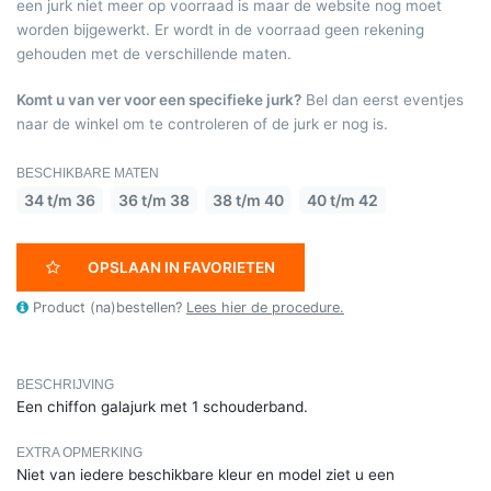
een jurk niet meer op voorraad is maar de website nog moet
worden bijgewerkt. Er wordt in de voorraad geen rekening
gehouden met de verschillende maten.
Komt u van ver voor een specifieke jurk?
Bel dan eerst eventjes
naar de winkel om te controleren of de jurk er nog is.
BESCHIKBARE MATEN
34 t/m 36
36 t/m 38
38 t/m 40
40 t/m 42
OPSLAAN IN FAVORIETEN
Product (na)bestellen?
Lees hier de procedure.
BESCHRIJVING
Een chiffon galajurk met 1 schouderband.
EXTRA OPMERKING
Niet van iedere beschikbare kleur en model ziet u een