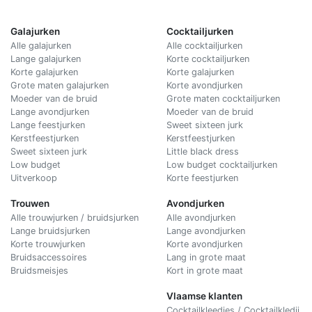
Galajurken
Cocktailjurken
Alle galajurken
Alle cocktailjurken
Lange galajurken
Korte cocktailjurken
Korte galajurken
Korte galajurken
Grote maten galajurken
Korte avondjurken
Moeder van de bruid
Grote maten cocktailjurken
Lange avondjurken
Moeder van de bruid
Lange feestjurken
Sweet sixteen jurk
Kerstfeestjurken
Kerstfeestjurken
Sweet sixteen jurk
Little black dress
Low budget
Low budget cocktailjurken
Uitverkoop
Korte feestjurken
Trouwen
Avondjurken
Alle trouwjurken / bruidsjurken
Alle avondjurken
Lange bruidsjurken
Lange avondjurken
Korte trouwjurken
Korte avondjurken
Bruidsaccessoires
Lang in grote maat
Bruidsmeisjes
Kort in grote maat
Vlaamse klanten
Cocktailkleedjes / Cocktailkledij