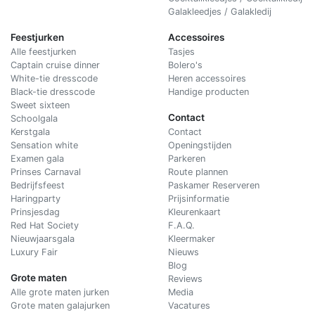
Galakleedjes / Galakledij
Feestjurken
Accessoires
Alle feestjurken
Tasjes
Captain cruise dinner
Bolero's
White-tie dresscode
Heren accessoires
Black-tie dresscode
Handige producten
Sweet sixteen
Contact
Schoolgala
Kerstgala
C
ontact
Sensation white
Openingstijden
Examen gala
Parkeren
Prinses Carnaval
Route plannen
Bedrijfsfeest
Paskamer Reserveren
Haringparty
Prijsinformatie
Prinsjesdag
Kleurenkaart
Red Hat Society
F.A.Q.
Nieuwjaarsgala
Kleermaker
Luxury Fair
Nieuws
Blog
Grote maten
Reviews
Alle grote maten jurken
Media
Grote maten galajurken
Vacatures