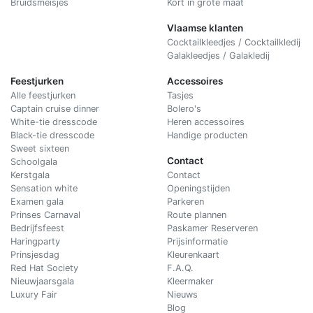
Bruidsmeisjes
Kort in grote maat
Vlaamse klanten
Cocktailkleedjes / Cocktailkledij
Galakleedjes / Galakledij
Feestjurken
Accessoires
Alle feestjurken
Tasjes
Captain cruise dinner
Bolero's
White-tie dresscode
Heren accessoires
Black-tie dresscode
Handige producten
Sweet sixteen
Contact
Schoolgala
Kerstgala
C
ontact
Sensation white
Openingstijden
Examen gala
Parkeren
Prinses Carnaval
Route plannen
Bedrijfsfeest
Paskamer Reserveren
Haringparty
Prijsinformatie
Prinsjesdag
Kleurenkaart
Red Hat Society
F.A.Q.
Nieuwjaarsgala
Kleermaker
Luxury Fair
Nieuws
Blog