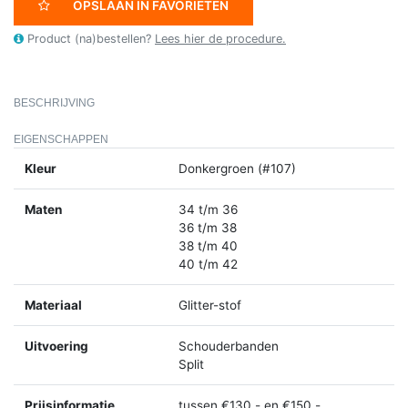
OPSLAAN IN FAVORIETEN
Product (na)bestellen?
Lees hier de procedure.
BESCHRIJVING
EIGENSCHAPPEN
Kleur
Donkergroen (#107)
Maten
34 t/m 36
36 t/m 38
38 t/m 40
40 t/m 42
Materiaal
Glitter-stof
Uitvoering
Schouderbanden
Split
Prijsinformatie
tussen €130,- en €150,-