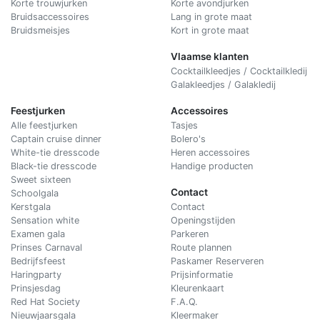
Korte trouwjurken
Korte avondjurken
Bruidsaccessoires
Lang in grote maat
Bruidsmeisjes
Kort in grote maat
Vlaamse klanten
Cocktailkleedjes / Cocktailkledij
Galakleedjes / Galakledij
Feestjurken
Accessoires
Alle feestjurken
Tasjes
Captain cruise dinner
Bolero's
White-tie dresscode
Heren accessoires
Black-tie dresscode
Handige producten
Sweet sixteen
Contact
Schoolgala
Kerstgala
C
ontact
Sensation white
Openingstijden
Examen gala
Parkeren
Prinses Carnaval
Route plannen
Bedrijfsfeest
Paskamer Reserveren
Haringparty
Prijsinformatie
Prinsjesdag
Kleurenkaart
Red Hat Society
F.A.Q.
Nieuwjaarsgala
Kleermaker