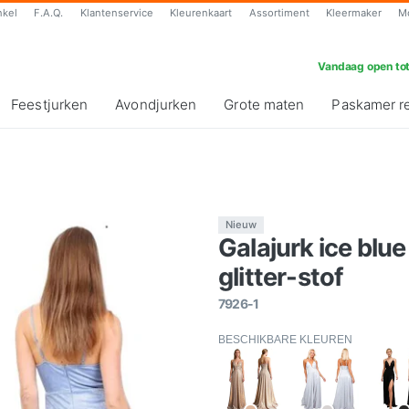
nkel
F.A.Q.
Klantenservice
Kleurenkaart
Assortiment
Kleermaker
M
Vandaag open tot
Feestjurken
Avondjurken
Grote maten
Paskamer r
Nieuw
Galajurk ice bl
glitter-stof
7926-1
BESCHIKBARE KLEUREN