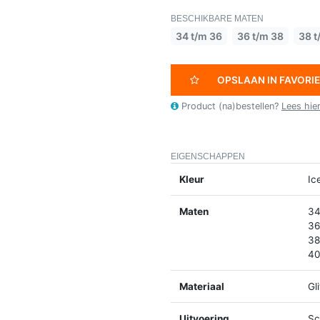
BESCHIKBARE MATEN
34 t/m 36
36 t/m 38
38 t
OPSLAAN IN FAVORI
Product (na)bestellen?
Lees hie
EIGENSCHAPPEN
Kleur
Ic
Maten
34
36
38
40
Materiaal
Gl
Uitvoering
Sc