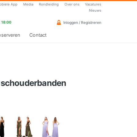
obiele App
Media
Rondleiding
Over ons
Vacatures
Nieuws
 18:00
Inloggen / Registreren
eserveren
Contact
ue schouderbanden