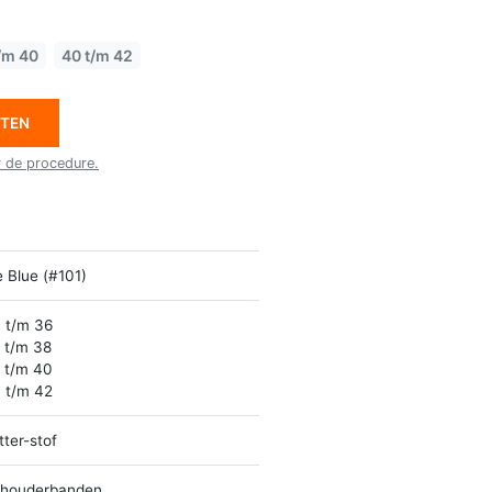
/m 40
40 t/m 42
ETEN
r de procedure.
e Blue (#101)
 t/m 36
 t/m 38
 t/m 40
 t/m 42
itter-stof
houderbanden