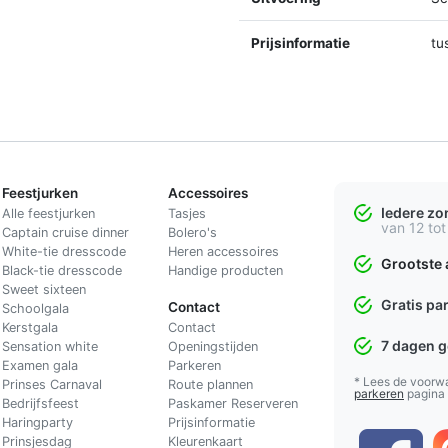
Prijsinformatie
tu
Feestjurken
Accessoires
Iedere z
Alle feestjurken
Tasjes
van 12 tot
Captain cruise dinner
Bolero's
White-tie dresscode
Heren accessoires
Grootste 
Black-tie dresscode
Handige producten
Sweet sixteen
Gratis pa
Contact
Schoolgala
Kerstgala
C
ontact
7 dagen 
Sensation white
Openingstijden
Examen gala
Parkeren
* Lees de voorw
Prinses Carnaval
Route plannen
parkeren
pagina
Bedrijfsfeest
Paskamer Reserveren
Haringparty
Prijsinformatie
Prinsjesdag
Kleurenkaart