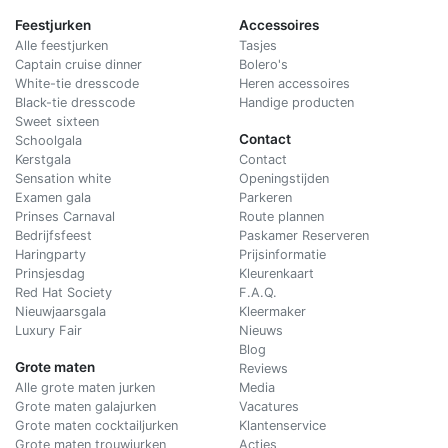
Feestjurken
Accessoires
Alle feestjurken
Tasjes
Captain cruise dinner
Bolero's
White-tie dresscode
Heren accessoires
Black-tie dresscode
Handige producten
Sweet sixteen
Contact
Schoolgala
Kerstgala
C
ontact
Sensation white
Openingstijden
Examen gala
Parkeren
Prinses Carnaval
Route plannen
Bedrijfsfeest
Paskamer Reserveren
Haringparty
Prijsinformatie
Prinsjesdag
Kleurenkaart
Red Hat Society
F.A.Q.
Nieuwjaarsgala
Kleermaker
Luxury Fair
Nieuws
Blog
Grote maten
Reviews
Alle grote maten jurken
Media
Grote maten galajurken
Vacatures
Grote maten cocktailjurken
Klantenservice
Grote maten trouwjurken
Acties