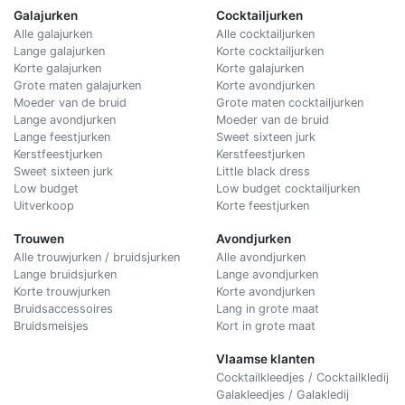
Galajurken
Cocktailjurken
Alle galajurken
Alle cocktailjurken
Lange galajurken
Korte cocktailjurken
Korte galajurken
Korte galajurken
Grote maten galajurken
Korte avondjurken
Moeder van de bruid
Grote maten cocktailjurken
Lange avondjurken
Moeder van de bruid
Lange feestjurken
Sweet sixteen jurk
Kerstfeestjurken
Kerstfeestjurken
Sweet sixteen jurk
Little black dress
Low budget
Low budget cocktailjurken
Uitverkoop
Korte feestjurken
Trouwen
Avondjurken
Alle trouwjurken / bruidsjurken
Alle avondjurken
Lange bruidsjurken
Lange avondjurken
Korte trouwjurken
Korte avondjurken
Bruidsaccessoires
Lang in grote maat
Bruidsmeisjes
Kort in grote maat
Vlaamse klanten
Cocktailkleedjes / Cocktailkledij
Galakleedjes / Galakledij