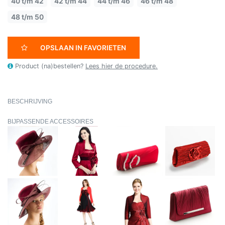
40 t/m 42
42 t/m 44
44 t/m 46
46 t/m 48
48 t/m 50
OPSLAAN IN FAVORIETEN
Product (na)bestellen?
Lees hier de procedure.
BESCHRIJVING
BIJPASSENDE ACCESSOIRES