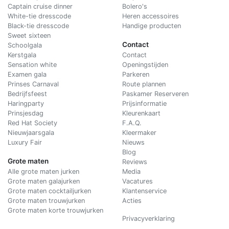
Captain cruise dinner
Bolero's
White-tie dresscode
Heren accessoires
Black-tie dresscode
Handige producten
Sweet sixteen
Contact
Schoolgala
Kerstgala
C
ontact
Sensation white
Openingstijden
Examen gala
Parkeren
Prinses Carnaval
Route plannen
Bedrijfsfeest
Paskamer Reserveren
Haringparty
Prijsinformatie
Prinsjesdag
Kleurenkaart
Red Hat Society
F.A.Q.
Nieuwjaarsgala
Kleermaker
Luxury Fair
Nieuws
Blog
Grote maten
Reviews
Alle grote maten jurken
Media
Grote maten galajurken
Vacatures
Grote maten cocktailjurken
Klantenservice
Grote maten trouwjurken
Acties
Grote maten korte trouwjurken
Privacyverklaring