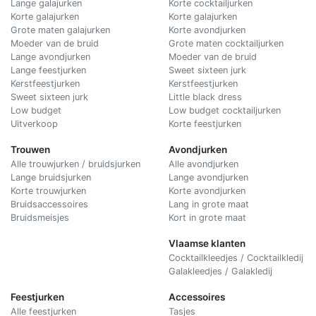
Lange galajurken
Korte cocktailjurken
Korte galajurken
Korte galajurken
Grote maten galajurken
Korte avondjurken
Moeder van de bruid
Grote maten cocktailjurken
Lange avondjurken
Moeder van de bruid
Lange feestjurken
Sweet sixteen jurk
Kerstfeestjurken
Kerstfeestjurken
Sweet sixteen jurk
Little black dress
Low budget
Low budget cocktailjurken
Uitverkoop
Korte feestjurken
Trouwen
Avondjurken
Alle trouwjurken / bruidsjurken
Alle avondjurken
Lange bruidsjurken
Lange avondjurken
Korte trouwjurken
Korte avondjurken
Bruidsaccessoires
Lang in grote maat
Bruidsmeisjes
Kort in grote maat
Vlaamse klanten
Cocktailkleedjes / Cocktailkledij
Galakleedjes / Galakledij
Feestjurken
Accessoires
Alle feestjurken
Tasjes