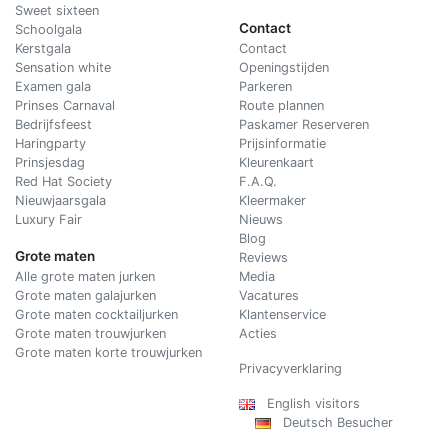
Sweet sixteen
Contact
Schoolgala
Kerstgala
C
ontact
Sensation white
Openingstijden
Examen gala
Parkeren
Prinses Carnaval
Route plannen
Bedrijfsfeest
Paskamer Reserveren
Haringparty
Prijsinformatie
Prinsjesdag
Kleurenkaart
Red Hat Society
F.A.Q.
Nieuwjaarsgala
Kleermaker
Luxury Fair
Nieuws
Blog
Grote maten
Reviews
Alle grote maten jurken
Media
Grote maten galajurken
Vacatures
Grote maten cocktailjurken
Klantenservice
Grote maten trouwjurken
Acties
Grote maten korte trouwjurken
Privacyverklaring
English visitors
Deutsch Besucher