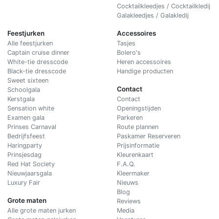
Cocktailkleedjes / Cocktailkledij
Galakleedjes / Galakledij
Feestjurken
Accessoires
Alle feestjurken
Tasjes
Captain cruise dinner
Bolero's
White-tie dresscode
Heren accessoires
Black-tie dresscode
Handige producten
Sweet sixteen
Contact
Schoolgala
Kerstgala
C
ontact
Sensation white
Openingstijden
Examen gala
Parkeren
Prinses Carnaval
Route plannen
Bedrijfsfeest
Paskamer Reserveren
Haringparty
Prijsinformatie
Prinsjesdag
Kleurenkaart
Red Hat Society
F.A.Q.
Nieuwjaarsgala
Kleermaker
Luxury Fair
Nieuws
Blog
Grote maten
Reviews
Alle grote maten jurken
Media