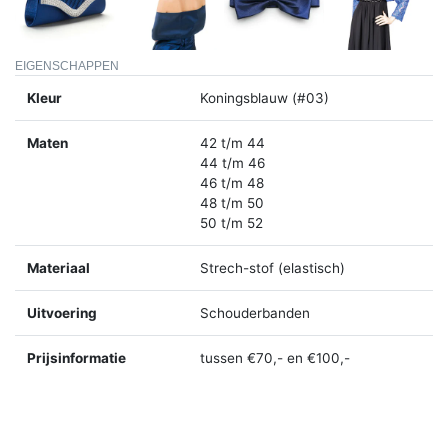
EIGENSCHAPPEN
Kleur
Koningsblauw (#03)
Maten
42 t/m 44
44 t/m 46
46 t/m 48
48 t/m 50
50 t/m 52
Materiaal
Strech-stof (elastisch)
Uitvoering
Schouderbanden
Prijsinformatie
tussen €70,- en €100,-