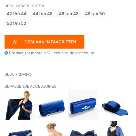
BESCHIKBARE MATEN
42 t/m 44
44 t/m 46
46 t/m 48
48 t/m 50
50 t/m 52
OPSLAAN IN FAVORIETEN
Product (na)bestellen?
Lees hier de procedure.
BESCHRIJVING
BIJPASSENDE ACCESSOIRES