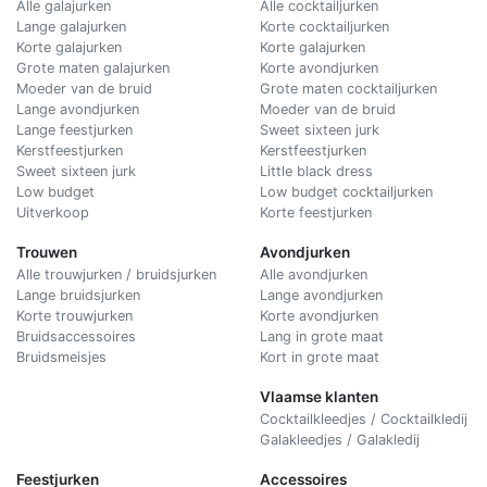
Alle galajurken
Alle cocktailjurken
Lange galajurken
Korte cocktailjurken
Korte galajurken
Korte galajurken
Grote maten galajurken
Korte avondjurken
Moeder van de bruid
Grote maten cocktailjurken
Lange avondjurken
Moeder van de bruid
Lange feestjurken
Sweet sixteen jurk
Kerstfeestjurken
Kerstfeestjurken
Sweet sixteen jurk
Little black dress
Low budget
Low budget cocktailjurken
Uitverkoop
Korte feestjurken
Trouwen
Avondjurken
Alle trouwjurken / bruidsjurken
Alle avondjurken
Lange bruidsjurken
Lange avondjurken
Korte trouwjurken
Korte avondjurken
Bruidsaccessoires
Lang in grote maat
Bruidsmeisjes
Kort in grote maat
Vlaamse klanten
Cocktailkleedjes / Cocktailkledij
Galakleedjes / Galakledij
Feestjurken
Accessoires