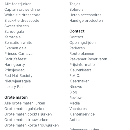
Alle feestjurken
Tasjes
Captain cruise dinner
Bolero's
White-tie dresscode
Heren accessoires
Black-tie dresscode
Handige producten
Sweet sixteen
Contact
Schoolgala
Kerstgala
C
ontact
Sensation white
Openingstijden
Examen gala
Parkeren
Prinses Carnaval
Route plannen
Bedrijfsfeest
Paskamer Reserveren
Haringparty
Prijsinformatie
Prinsjesdag
Kleurenkaart
Red Hat Society
F.A.Q.
Nieuwjaarsgala
Kleermaker
Luxury Fair
Nieuws
Blog
Grote maten
Reviews
Alle grote maten jurken
Media
Grote maten galajurken
Vacatures
Grote maten cocktailjurken
Klantenservice
Grote maten trouwjurken
Acties
Grote maten korte trouwjurken
Privacyverklaring