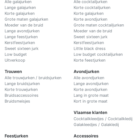
Alle galajurken
Alle cocktailjurken
Lange galajurken
Korte cocktailjurken
Korte galajurken
Korte galajurken
Grote maten galajurken
Korte avondjurken
Moeder van de bruid
Grote maten cocktailjurken
Lange avondjurken
Moeder van de bruid
Lange feestjurken
Sweet sixteen jurk
Kerstfeestjurken
Kerstfeestjurken
Sweet sixteen jurk
Little black dress
Low budget
Low budget cocktailjurken
Uitverkoop
Korte feestjurken
Trouwen
Avondjurken
Alle trouwjurken / bruidsjurken
Alle avondjurken
Lange bruidsjurken
Lange avondjurken
Korte trouwjurken
Korte avondjurken
Bruidsaccessoires
Lang in grote maat
Bruidsmeisjes
Kort in grote maat
Vlaamse klanten
Cocktailkleedjes / Cocktailkledij
Galakleedjes / Galakledij
Feestjurken
Accessoires