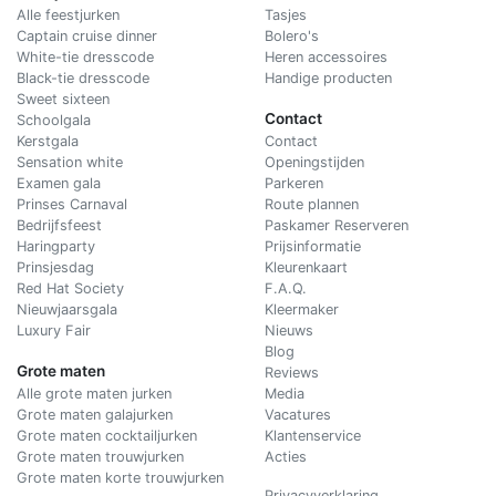
Alle feestjurken
Tasjes
Captain cruise dinner
Bolero's
White-tie dresscode
Heren accessoires
Black-tie dresscode
Handige producten
Sweet sixteen
Contact
Schoolgala
Kerstgala
C
ontact
Sensation white
Openingstijden
Examen gala
Parkeren
Prinses Carnaval
Route plannen
Bedrijfsfeest
Paskamer Reserveren
Haringparty
Prijsinformatie
Prinsjesdag
Kleurenkaart
Red Hat Society
F.A.Q.
Nieuwjaarsgala
Kleermaker
Luxury Fair
Nieuws
Blog
Grote maten
Reviews
Alle grote maten jurken
Media
Grote maten galajurken
Vacatures
Grote maten cocktailjurken
Klantenservice
Grote maten trouwjurken
Acties
Grote maten korte trouwjurken
Privacyverklaring