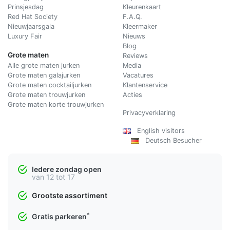
Prinsjesdag
Kleurenkaart
Red Hat Society
F.A.Q.
Nieuwjaarsgala
Kleermaker
Luxury Fair
Nieuws
Blog
Grote maten
Reviews
Alle grote maten jurken
Media
Grote maten galajurken
Vacatures
Grote maten cocktailjurken
Klantenservice
Grote maten trouwjurken
Acties
Grote maten korte trouwjurken
Privacyverklaring
English visitors
Deutsch Besucher
Iedere zondag open
van 12 tot 17
Grootste assortiment
*
Gratis parkeren