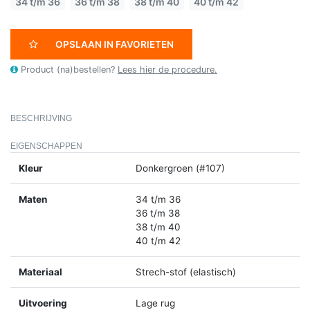
34 t/m 36
36 t/m 38
38 t/m 40
40 t/m 42
OPSLAAN IN FAVORIETEN
Product (na)bestellen?
Lees hier de procedure.
BESCHRIJVING
EIGENSCHAPPEN
Kleur
Donkergroen (#107)
Maten
34 t/m 36
36 t/m 38
38 t/m 40
40 t/m 42
Materiaal
Strech-stof (elastisch)
Uitvoering
Lage rug