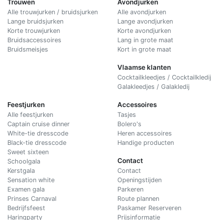
Trouwen
Avondjurken
Alle trouwjurken / bruidsjurken
Alle avondjurken
Lange bruidsjurken
Lange avondjurken
Korte trouwjurken
Korte avondjurken
Bruidsaccessoires
Lang in grote maat
Bruidsmeisjes
Kort in grote maat
Vlaamse klanten
Cocktailkleedjes / Cocktailkledij
Galakleedjes / Galakledij
Feestjurken
Accessoires
Alle feestjurken
Tasjes
Captain cruise dinner
Bolero's
White-tie dresscode
Heren accessoires
Black-tie dresscode
Handige producten
Sweet sixteen
Contact
Schoolgala
Kerstgala
C
ontact
Sensation white
Openingstijden
Examen gala
Parkeren
Prinses Carnaval
Route plannen
Bedrijfsfeest
Paskamer Reserveren
Haringparty
Prijsinformatie