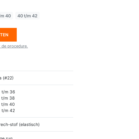
/m 40
40 t/m 42
ETEN
r de procedure.
la (#22)
 t/m 36
 t/m 38
 t/m 40
 t/m 42
rech-stof (elastisch)
ge rug