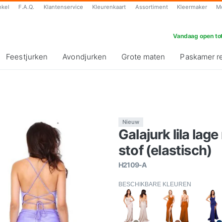
nkel
F.A.Q.
Klantenservice
Kleurenkaart
Assortiment
Kleermaker
M
Vandaag open tot
Feestjurken
Avondjurken
Grote maten
Paskamer r
Nieuw
Galajurk lila lage
stof (elastisch)
H2109-A
BESCHIKBARE KLEUREN