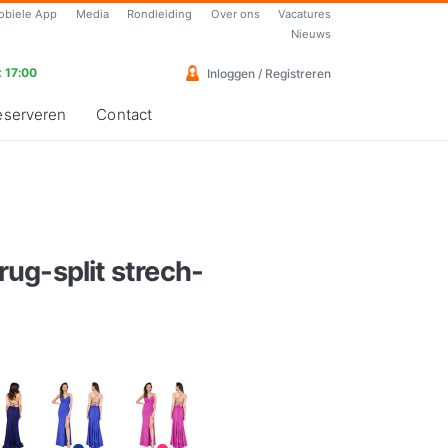
obiele App
Media
Rondleiding
Over ons
Vacatures
Nieuws
 17:00
Inloggen / Registreren
eserveren
Contact
 rug-split strech-