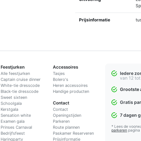
Spl
Prijsinformatie
tu
Feestjurken
Accessoires
Iedere z
Alle feestjurken
Tasjes
van 12 tot
Captain cruise dinner
Bolero's
White-tie dresscode
Heren accessoires
Grootste 
Black-tie dresscode
Handige producten
Sweet sixteen
Gratis pa
Contact
Schoolgala
Kerstgala
C
ontact
7 dagen 
Sensation white
Openingstijden
Examen gala
Parkeren
* Lees de voorw
Prinses Carnaval
Route plannen
parkeren
pagina
Bedrijfsfeest
Paskamer Reserveren
Haringparty
Prijsinformatie