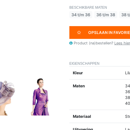
BESCHIKBARE MATEN
34 t/m 36
36 t/m 38
38 t
OPSLAAN IN FAVORI
Product (na)bestellen?
Lees hie
EIGENSCHAPPEN
Kleur
Li
Maten
34
36
38
40
Materiaal
St
Uitvoering
La