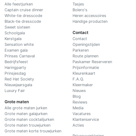
Alle feestjurken
Tasjes
Captain cruise dinner
Bolero's
White-tie dresscode
Heren accessoires
Black-tie dresscode
Handige producten
Sweet sixteen
Contact
Schoolgala
Kerstgala
C
ontact
Sensation white
Openingstijden
Examen gala
Parkeren
Prinses Carnaval
Route plannen
Bedrijfsfeest
Paskamer Reserveren
Haringparty
Prijsinformatie
Prinsjesdag
Kleurenkaart
Red Hat Society
F.A.Q.
Nieuwjaarsgala
Kleermaker
Luxury Fair
Nieuws
Blog
Grote maten
Reviews
Alle grote maten jurken
Media
Grote maten galajurken
Vacatures
Grote maten cocktailjurken
Klantenservice
Grote maten trouwjurken
Acties
Grote maten korte trouwjurken
Privacyverklaring