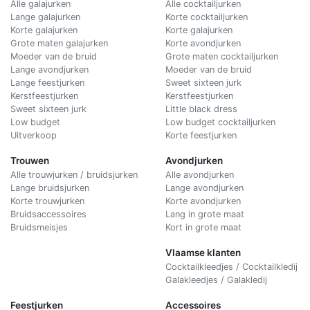
Alle galajurken
Alle cocktailjurken
Lange galajurken
Korte cocktailjurken
Korte galajurken
Korte galajurken
Grote maten galajurken
Korte avondjurken
Moeder van de bruid
Grote maten cocktailjurken
Lange avondjurken
Moeder van de bruid
Lange feestjurken
Sweet sixteen jurk
Kerstfeestjurken
Kerstfeestjurken
Sweet sixteen jurk
Little black dress
Low budget
Low budget cocktailjurken
Uitverkoop
Korte feestjurken
Trouwen
Avondjurken
Alle trouwjurken / bruidsjurken
Alle avondjurken
Lange bruidsjurken
Lange avondjurken
Korte trouwjurken
Korte avondjurken
Bruidsaccessoires
Lang in grote maat
Bruidsmeisjes
Kort in grote maat
Vlaamse klanten
Cocktailkleedjes / Cocktailkledij
Galakleedjes / Galakledij
Feestjurken
Accessoires