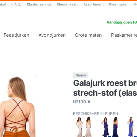
nkel
F.A.Q.
Klantenservice
Kleurenkaart
Assortiment
Kleermaker
M
Vandaag open tot
Feestjurken
Avondjurken
Grote maten
Paskamer r
Nieuw
Galajurk roest br
strech-stof (elas
H2109-A
BESCHIKBARE KLEUREN