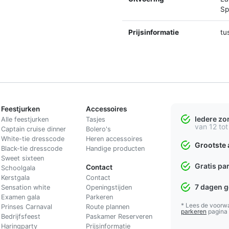
Spl
Prijsinformatie
tu
Feestjurken
Accessoires
Iedere z
Alle feestjurken
Tasjes
van 12 tot
Captain cruise dinner
Bolero's
White-tie dresscode
Heren accessoires
Grootste 
Black-tie dresscode
Handige producten
Sweet sixteen
Gratis pa
Contact
Schoolgala
Kerstgala
C
ontact
7 dagen 
Sensation white
Openingstijden
Examen gala
Parkeren
* Lees de voorw
Prinses Carnaval
Route plannen
parkeren
pagina
Bedrijfsfeest
Paskamer Reserveren
Haringparty
Prijsinformatie