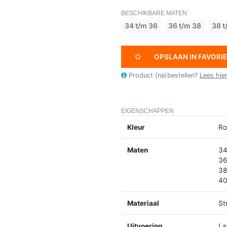
BESCHIKBARE MATEN
34 t/m 36
36 t/m 38
38 t
OPSLAAN IN FAVORI
Product (na)bestellen?
Lees hie
EIGENSCHAPPEN
Kleur
Ro
Maten
34
36
38
40
Materiaal
St
Uitvoering
La