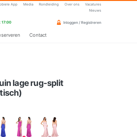
obiele App
Media
Rondleiding
Over ons
Vacatures
Nieuws
 17:00
Inloggen / Registreren
eserveren
Contact
uin lage rug-split
tisch)