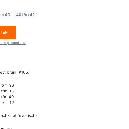
/m 40
40 t/m 42
ETEN
r de procedure.
est bruin (#105)
 t/m 36
 t/m 38
 t/m 40
 t/m 42
rech-stof (elastisch)
ge rug