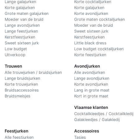
Lange galajurken
Korte cocktailjurken
Korte galajurken
Korte galajurken
Grote maten galajurken
Korte avondjurken
Moeder van de bruid
Grote maten cocktailjurken
Lange avondjurken
Moeder van de bruid
Lange feestjurken
Sweet sixteen jurk
Kerstfeestjurken
Kerstfeestjurken
Sweet sixteen jurk
Little black dress
Low budget
Low budget cocktailjurken
Uitverkoop
Korte feestjurken
Trouwen
Avondjurken
Alle trouwjurken / bruidsjurken
Alle avondjurken
Lange bruidsjurken
Lange avondjurken
Korte trouwjurken
Korte avondjurken
Bruidsaccessoires
Lang in grote maat
Bruidsmeisjes
Kort in grote maat
Vlaamse klanten
Cocktailkleedjes / Cocktailkledij
Galakleedjes / Galakledij
Feestjurken
Accessoires
Alle feestjurken
Tasjes