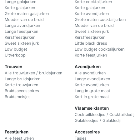
Lange galajurken
Korte cocktailjurken
Korte galajurken
Korte galajurken
Grote maten galajurken
Korte avondjurken
Moeder van de bruid
Grote maten cocktailjurken
Lange avondjurken
Moeder van de bruid
Lange feestjurken
Sweet sixteen jurk
Kerstfeestjurken
Kerstfeestjurken
Sweet sixteen jurk
Little black dress
Low budget
Low budget cocktailjurken
Uitverkoop
Korte feestjurken
Trouwen
Avondjurken
Alle trouwjurken / bruidsjurken
Alle avondjurken
Lange bruidsjurken
Lange avondjurken
Korte trouwjurken
Korte avondjurken
Bruidsaccessoires
Lang in grote maat
Bruidsmeisjes
Kort in grote maat
Vlaamse klanten
Cocktailkleedjes / Cocktailkledij
Galakleedjes / Galakledij
Feestjurken
Accessoires
Alle feestjurken
Tasjes