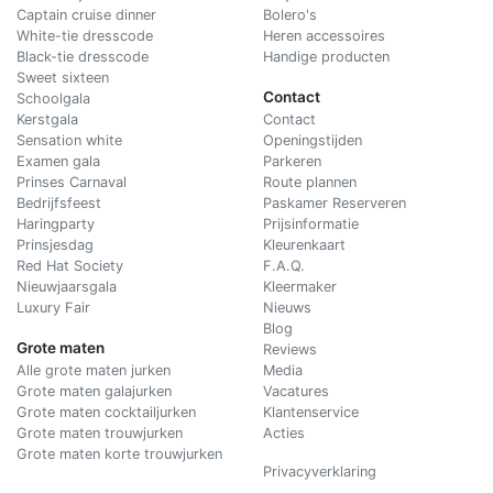
Captain cruise dinner
Bolero's
White-tie dresscode
Heren accessoires
Black-tie dresscode
Handige producten
Sweet sixteen
Contact
Schoolgala
Kerstgala
C
ontact
Sensation white
Openingstijden
Examen gala
Parkeren
Prinses Carnaval
Route plannen
Bedrijfsfeest
Paskamer Reserveren
Haringparty
Prijsinformatie
Prinsjesdag
Kleurenkaart
Red Hat Society
F.A.Q.
Nieuwjaarsgala
Kleermaker
Luxury Fair
Nieuws
Blog
Grote maten
Reviews
Alle grote maten jurken
Media
Grote maten galajurken
Vacatures
Grote maten cocktailjurken
Klantenservice
Grote maten trouwjurken
Acties
Grote maten korte trouwjurken
Privacyverklaring