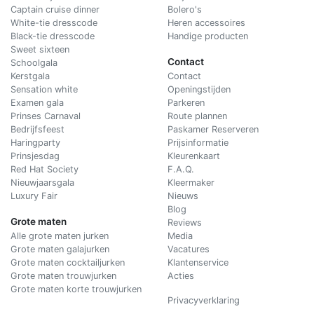
Captain cruise dinner
Bolero's
White-tie dresscode
Heren accessoires
Black-tie dresscode
Handige producten
Sweet sixteen
Contact
Schoolgala
Kerstgala
C
ontact
Sensation white
Openingstijden
Examen gala
Parkeren
Prinses Carnaval
Route plannen
Bedrijfsfeest
Paskamer Reserveren
Haringparty
Prijsinformatie
Prinsjesdag
Kleurenkaart
Red Hat Society
F.A.Q.
Nieuwjaarsgala
Kleermaker
Luxury Fair
Nieuws
Blog
Grote maten
Reviews
Alle grote maten jurken
Media
Grote maten galajurken
Vacatures
Grote maten cocktailjurken
Klantenservice
Grote maten trouwjurken
Acties
Grote maten korte trouwjurken
Privacyverklaring