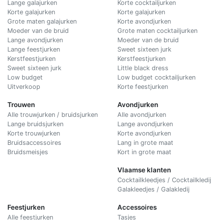
Lange galajurken
Korte cocktailjurken
Korte galajurken
Korte galajurken
Grote maten galajurken
Korte avondjurken
Moeder van de bruid
Grote maten cocktailjurken
Lange avondjurken
Moeder van de bruid
Lange feestjurken
Sweet sixteen jurk
Kerstfeestjurken
Kerstfeestjurken
Sweet sixteen jurk
Little black dress
Low budget
Low budget cocktailjurken
Uitverkoop
Korte feestjurken
Trouwen
Avondjurken
Alle trouwjurken / bruidsjurken
Alle avondjurken
Lange bruidsjurken
Lange avondjurken
Korte trouwjurken
Korte avondjurken
Bruidsaccessoires
Lang in grote maat
Bruidsmeisjes
Kort in grote maat
Vlaamse klanten
Cocktailkleedjes / Cocktailkledij
Galakleedjes / Galakledij
Feestjurken
Accessoires
Alle feestjurken
Tasjes