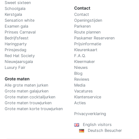
Sweet sixteen
Contact
Schoolgala
Kerstgala
C
ontact
Sensation white
Openingstijden
Examen gala
Parkeren
Prinses Carnaval
Route plannen
Bedrijfsfeest
Paskamer Reserveren
Haringparty
Prijsinformatie
Prinsjesdag
Kleurenkaart
Red Hat Society
F.A.Q.
Nieuwjaarsgala
Kleermaker
Luxury Fair
Nieuws
Blog
Grote maten
Reviews
Alle grote maten jurken
Media
Grote maten galajurken
Vacatures
Grote maten cocktailjurken
Klantenservice
Grote maten trouwjurken
Acties
Grote maten korte trouwjurken
Privacyverklaring
English visitors
Deutsch Besucher