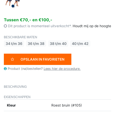
Tussen €70,- en €100,-
Dit product is momenteel uitverkocht*.
Houdt mij op de hoogte
BESCHIKBARE MATEN
34 t/m 36
36 t/m 38
38 t/m 40
40 t/m 42
OPSLAAN IN FAVORIETEN
Product (na)bestellen?
Lees hier de procedure.
BESCHRIJVING
EIGENSCHAPPEN
Kleur
Roest bruin (#105)