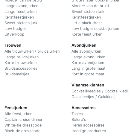
Moeder van de bruid
Grote maten cocktailjurken
Lange avondjurken
Moeder van de bruid
Lange feestjurken
Sweet sixteen jurk
Kerstfeestjurken
Kerstfeestjurken
Sweet sixteen jurk
Little black dress
Low budget
Low budget cocktailjurken
Uitverkoop
Korte feestjurken
Trouwen
Avondjurken
Alle trouwjurken / bruidsjurken
Alle avondjurken
Lange bruidsjurken
Lange avondjurken
Korte trouwjurken
Korte avondjurken
Bruidsaccessoires
Lang in grote maat
Bruidsmeisjes
Kort in grote maat
Vlaamse klanten
Cocktailkleedjes / Cocktailkledij
Galakleedjes / Galakledij
Feestjurken
Accessoires
Alle feestjurken
Tasjes
Captain cruise dinner
Bolero's
White-tie dresscode
Heren accessoires
Black-tie dresscode
Handige producten