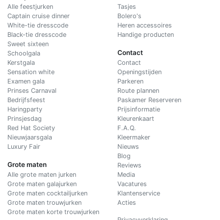
Alle feestjurken
Tasjes
Captain cruise dinner
Bolero's
White-tie dresscode
Heren accessoires
Black-tie dresscode
Handige producten
Sweet sixteen
Contact
Schoolgala
Kerstgala
C
ontact
Sensation white
Openingstijden
Examen gala
Parkeren
Prinses Carnaval
Route plannen
Bedrijfsfeest
Paskamer Reserveren
Haringparty
Prijsinformatie
Prinsjesdag
Kleurenkaart
Red Hat Society
F.A.Q.
Nieuwjaarsgala
Kleermaker
Luxury Fair
Nieuws
Blog
Grote maten
Reviews
Alle grote maten jurken
Media
Grote maten galajurken
Vacatures
Grote maten cocktailjurken
Klantenservice
Grote maten trouwjurken
Acties
Grote maten korte trouwjurken
Privacyverklaring