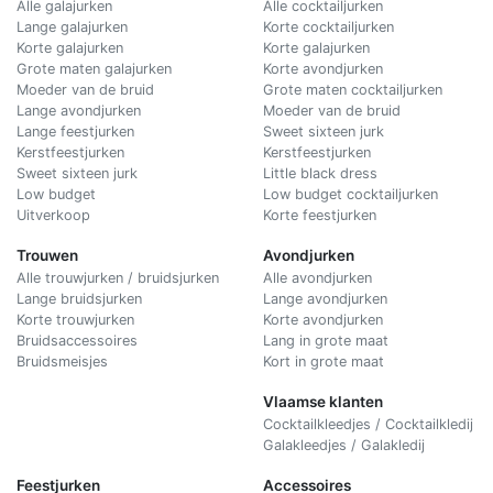
Alle galajurken
Alle cocktailjurken
Lange galajurken
Korte cocktailjurken
Korte galajurken
Korte galajurken
Grote maten galajurken
Korte avondjurken
Moeder van de bruid
Grote maten cocktailjurken
Lange avondjurken
Moeder van de bruid
Lange feestjurken
Sweet sixteen jurk
Kerstfeestjurken
Kerstfeestjurken
Sweet sixteen jurk
Little black dress
Low budget
Low budget cocktailjurken
Uitverkoop
Korte feestjurken
Trouwen
Avondjurken
Alle trouwjurken / bruidsjurken
Alle avondjurken
Lange bruidsjurken
Lange avondjurken
Korte trouwjurken
Korte avondjurken
Bruidsaccessoires
Lang in grote maat
Bruidsmeisjes
Kort in grote maat
Vlaamse klanten
Cocktailkleedjes / Cocktailkledij
Galakleedjes / Galakledij
Feestjurken
Accessoires