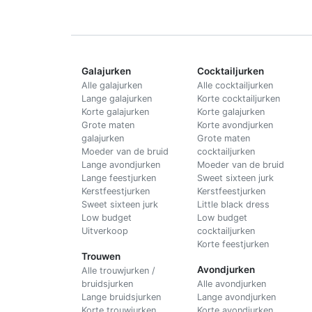
Galajurken
Cocktailjurken
Alle galajurken
Alle cocktailjurken
Lange galajurken
Korte cocktailjurken
Korte galajurken
Korte galajurken
Grote maten
Korte avondjurken
galajurken
Grote maten
Moeder van de bruid
cocktailjurken
Lange avondjurken
Moeder van de bruid
Lange feestjurken
Sweet sixteen jurk
Kerstfeestjurken
Kerstfeestjurken
Sweet sixteen jurk
Little black dress
Low budget
Low budget
Uitverkoop
cocktailjurken
Korte feestjurken
Trouwen
Avondjurken
Alle trouwjurken /
bruidsjurken
Alle avondjurken
Lange bruidsjurken
Lange avondjurken
Korte trouwjurken
Korte avondjurken