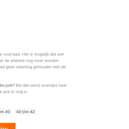
de voorraad. Het is mogelijk dat een
maar de website nog moet worden
raad geen rekening gehouden met de
ke jurk?
Bel dan eerst eventjes naar
 jurk er nog is.
/m 40
40 t/m 42