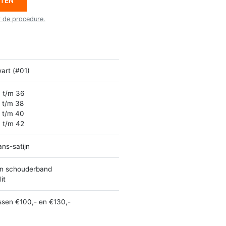
ETEN
r de procedure.
art (#01)
 t/m 36
 t/m 38
 t/m 40
 t/m 42
ans-satijn
n schouderband
it
ssen €100,- en €130,-