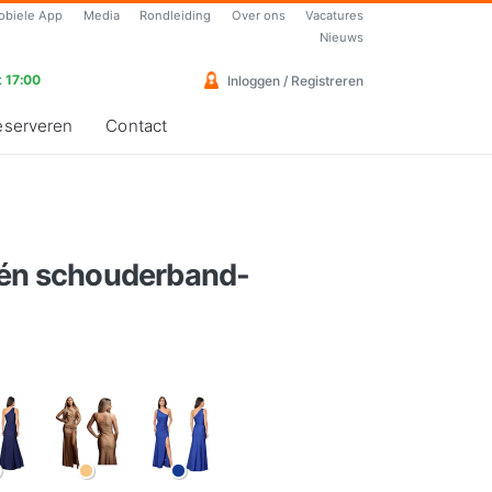
obiele App
Media
Rondleiding
Over ons
Vacatures
Nieuws
 17:00
Inloggen / Registreren
eserveren
Contact
één schouderband-