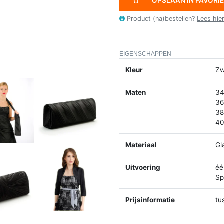
OPSLAAN IN FAVORI
Product (na)bestellen?
Lees hie
EIGENSCHAPPEN
Kleur
Zw
Maten
34
36
38
40
Materiaal
Gl
Uitvoering
éé
Spl
Prijsinformatie
tu