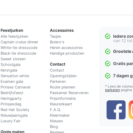
Feestjurken
Accessoires
Iedere z
Alle feestjurken
Tasjes
van 12 tot
Captain cruise dinner
Bolero's
White-tie dresscode
Heren accessoires
Grootste 
Black-tie dresscode
Handige producten
Sweet sixteen
Gratis pa
Contact
Schoolgala
Kerstgala
C
ontact
7 dagen 
Sensation white
Openingstijden
Examen gala
Parkeren
* Lees de voorw
Prinses Carnaval
Route plannen
parkeren
pagina
Bedrijfsfeest
Paskamer Reserveren
Haringparty
Prijsinformatie
Prinsjesdag
Kleurenkaart
Red Hat Society
F.A.Q.
Nieuwjaarsgala
Kleermaker
Luxury Fair
Nieuws
Blog
Grote maten
Reviews