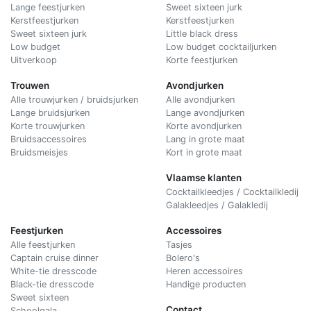
Lange feestjurken
Sweet sixteen jurk
Kerstfeestjurken
Kerstfeestjurken
Sweet sixteen jurk
Little black dress
Low budget
Low budget cocktailjurken
Uitverkoop
Korte feestjurken
Trouwen
Avondjurken
Alle trouwjurken / bruidsjurken
Alle avondjurken
Lange bruidsjurken
Lange avondjurken
Korte trouwjurken
Korte avondjurken
Bruidsaccessoires
Lang in grote maat
Bruidsmeisjes
Kort in grote maat
Vlaamse klanten
Cocktailkleedjes / Cocktailkledij
Galakleedjes / Galakledij
Feestjurken
Accessoires
Alle feestjurken
Tasjes
Captain cruise dinner
Bolero's
White-tie dresscode
Heren accessoires
Black-tie dresscode
Handige producten
Sweet sixteen
Contact
Schoolgala