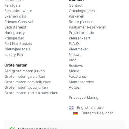
Kerstgala
C
ontact
Sensation white
Openingstijden
Examen gala
Parkeren
Prinses Carnaval
Route plannen
Bedrijfsfeest
Paskamer Reserveren
Haringparty
Prijsinformatie
Prinsjesdag
Kleurenkaart
Red Hat Society
F.A.Q.
Nieuwjaarsgala
Kleermaker
Luxury Fair
Nieuws
Blog
Grote maten
Reviews
Alle grote maten jurken
Media
Grote maten galajurken
Vacatures
Grote maten cocktailjurken
Klantenservice
Grote maten trouwjurken
Acties
Grote maten korte trouwjurken
Privacyverklaring
English visitors
Deutsch Besucher