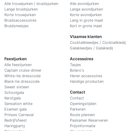
Alle trouwjurken / bruidsjurken
Alle avondjurken
Lange bruidsjurken
Lange avondjurken
Korte trouwjurken
Korte avondjurken
Bruidsaccessoires
Lang in grote maat
Bruidsmeisjes
Kort in grote maat
Vlaamse klanten
Cocktailkleedjes / Cocktailkledij
Galakleedjes / Galakledij
Feestjurken
Accessoires
Alle feestjurken
Tasjes
Captain cruise dinner
Bolero's
White-tie dresscode
Heren accessoires
Black-tie dresscode
Handige producten
Sweet sixteen
Contact
Schoolgala
Kerstgala
C
ontact
Sensation white
Openingstijden
Examen gala
Parkeren
Prinses Carnaval
Route plannen
Bedrijfsfeest
Paskamer Reserveren
Haringparty
Prijsinformatie