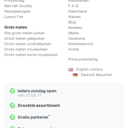
Prinsjesdag
Kleurenkaart
Red Hat Society
F.A.Q.
Nieuwjaarsgala
Kleermaker
Luxury Fair
Nieuws
Blog
Grote maten
Reviews
Alle grote maten jurken
Media
Grote maten galajurken
Vacatures
Grote maten cocktailjurken
Klantenservice
Grote maten trouwjurken
Acties
Grote maten korte trouwjurken
Privacyverklaring
English visitors
Deutsch Besucher
Iedere zondag open
van 12 tot 17
Grootste assortiment
*
Gratis parkeren