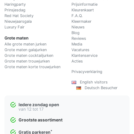
Haringparty
Prijsinformatie
Prinsjesdag
Kleurenkaart
Red Hat Society
F.A.Q.
Nieuwjaarsgala
Kleermaker
Luxury Fair
Nieuws
Blog
Grote maten
Reviews
Alle grote maten jurken
Media
Grote maten galajurken
Vacatures
Grote maten cocktailjurken
Klantenservice
Grote maten trouwjurken
Acties
Grote maten korte trouwjurken
Privacyverklaring
English visitors
Deutsch Besucher
Iedere zondag open
van 12 tot 17
Grootste assortiment
*
Gratis parkeren