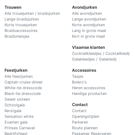
Trouwen
Avondjurken
Alle trouwjurken / bruidsjurken
Alle avondjurken
Lange bruidsjurken
Lange avondjurken
Korte trouwjurken
Korte avondjurken
Bruidsaccessoires
Lang in grote maat
Bruidsmeisjes
Kort in grote maat
Vlaamse klanten
Cocktailkleedjes / Cocktailkledij
Galakleedjes / Galakledij
Feestjurken
Accessoires
Alle feestjurken
Tasjes
Captain cruise dinner
Bolero's
White-tie dresscode
Heren accessoires
Black-tie dresscode
Handige producten
Sweet sixteen
Contact
Schoolgala
Kerstgala
C
ontact
Sensation white
Openingstijden
Examen gala
Parkeren
Prinses Carnaval
Route plannen
Bedrijfsfeest
Paskamer Reserveren