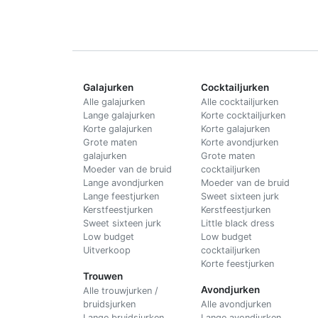
Galajurken
Cocktailjurken
Alle galajurken
Alle cocktailjurken
Lange galajurken
Korte cocktailjurken
Korte galajurken
Korte galajurken
Grote maten
Korte avondjurken
galajurken
Grote maten
Moeder van de bruid
cocktailjurken
Lange avondjurken
Moeder van de bruid
Lange feestjurken
Sweet sixteen jurk
Kerstfeestjurken
Kerstfeestjurken
Sweet sixteen jurk
Little black dress
Low budget
Low budget
Uitverkoop
cocktailjurken
Korte feestjurken
Trouwen
Avondjurken
Alle trouwjurken /
bruidsjurken
Alle avondjurken
Lange bruidsjurken
Lange avondjurken