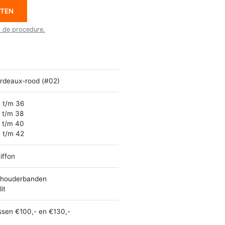
ETEN
r de procedure.
rdeaux-rood (#02)
 t/m 36
 t/m 38
 t/m 40
 t/m 42
iffon
houderbanden
it
ssen €100,- en €130,-