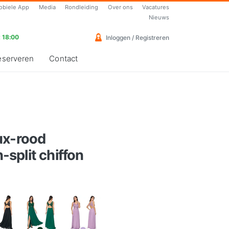
obiele App
Media
Rondleiding
Over ons
Vacatures
Nieuws
 18:00
Inloggen / Registreren
eserveren
Contact
ux-rood
split chiffon