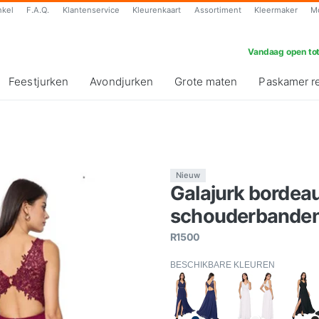
nkel
F.A.Q.
Klantenservice
Kleurenkaart
Assortiment
Kleermaker
M
Vandaag open tot
Feestjurken
Avondjurken
Grote maten
Paskamer r
Nieuw
Galajurk bordea
schouderbanden-
R1500
BESCHIKBARE KLEUREN