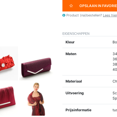
OPSLAAN IN FAVORI
Product (na)bestellen?
Lees hie
EIGENSCHAPPEN
Kleur
Bo
Maten
34
36
38
40
Materiaal
Ch
Uitvoering
Sc
Spl
Prijsinformatie
tu