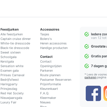
Feestjurken
Accessoires
Iedere z
Alle feestjurken
Tasjes
van 12 tot
Captain cruise dinner
Bolero's
White-tie dresscode
Heren accessoires
Grootste 
Black-tie dresscode
Handige producten
Sweet sixteen
Gratis pa
Contact
Schoolgala
Kerstgala
C
ontact
7 dagen 
Sensation white
Openingstijden
Examen gala
Parkeren
* Lees de voorw
Prinses Carnaval
Route plannen
parkeren
pagina
Bedrijfsfeest
Paskamer Reserveren
Haringparty
Prijsinformatie
Prinsjesdag
Kleurenkaart
Red Hat Society
F.A.Q.
Nieuwjaarsgala
Kleermaker
Luxury Fair
Nieuws
Blog