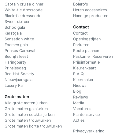
Captain cruise dinner
Bolero's
White-tie dresscode
Heren accessoires
Black-tie dresscode
Handige producten
Sweet sixteen
Contact
Schoolgala
Kerstgala
C
ontact
Sensation white
Openingstijden
Examen gala
Parkeren
Prinses Carnaval
Route plannen
Bedrijfsfeest
Paskamer Reserveren
Haringparty
Prijsinformatie
Prinsjesdag
Kleurenkaart
Red Hat Society
F.A.Q.
Nieuwjaarsgala
Kleermaker
Luxury Fair
Nieuws
Blog
Grote maten
Reviews
Alle grote maten jurken
Media
Grote maten galajurken
Vacatures
Grote maten cocktailjurken
Klantenservice
Grote maten trouwjurken
Acties
Grote maten korte trouwjurken
Privacyverklaring