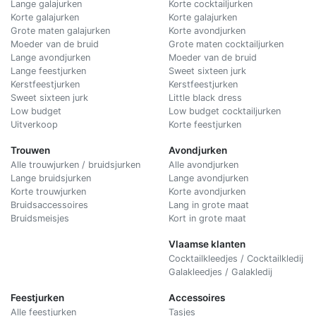
Lange galajurken
Korte cocktailjurken
Korte galajurken
Korte galajurken
Grote maten galajurken
Korte avondjurken
Moeder van de bruid
Grote maten cocktailjurken
Lange avondjurken
Moeder van de bruid
Lange feestjurken
Sweet sixteen jurk
Kerstfeestjurken
Kerstfeestjurken
Sweet sixteen jurk
Little black dress
Low budget
Low budget cocktailjurken
Uitverkoop
Korte feestjurken
Trouwen
Avondjurken
Alle trouwjurken / bruidsjurken
Alle avondjurken
Lange bruidsjurken
Lange avondjurken
Korte trouwjurken
Korte avondjurken
Bruidsaccessoires
Lang in grote maat
Bruidsmeisjes
Kort in grote maat
Vlaamse klanten
Cocktailkleedjes / Cocktailkledij
Galakleedjes / Galakledij
Feestjurken
Accessoires
Alle feestjurken
Tasjes