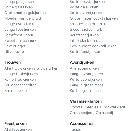
Lange galajurken
Korte cocktailjurken
Korte galajurken
Korte galajurken
Grote maten galajurken
Korte avondjurken
Moeder van de bruid
Grote maten cocktailjurken
Lange avondjurken
Moeder van de bruid
Lange feestjurken
Sweet sixteen jurk
Kerstfeestjurken
Kerstfeestjurken
Sweet sixteen jurk
Little black dress
Low budget
Low budget cocktailjurken
Uitverkoop
Korte feestjurken
Trouwen
Avondjurken
Alle trouwjurken / bruidsjurken
Alle avondjurken
Lange bruidsjurken
Lange avondjurken
Korte trouwjurken
Korte avondjurken
Bruidsaccessoires
Lang in grote maat
Bruidsmeisjes
Kort in grote maat
Vlaamse klanten
Cocktailkleedjes / Cocktailkledij
Galakleedjes / Galakledij
Feestjurken
Accessoires
Alle feestjurken
Tasjes