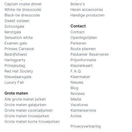
Captain cruise dinner
Bolero's
White-tie dresscode
Heren accessoires
Black-tie dresscode
Handige producten
Sweet sixteen
Contact
Schoolgala
Kerstgala
C
ontact
Sensation white
Openingstijden
Examen gala
Parkeren
Prinses Carnaval
Route plannen
Bedrijfsfeest
Paskamer Reserveren
Haringparty
Prijsinformatie
Prinsjesdag
Kleurenkaart
Red Hat Society
F.A.Q.
Nieuwjaarsgala
Kleermaker
Luxury Fair
Nieuws
Blog
Grote maten
Reviews
Alle grote maten jurken
Media
Grote maten galajurken
Vacatures
Grote maten cocktailjurken
Klantenservice
Grote maten trouwjurken
Acties
Grote maten korte trouwjurken
Privacyverklaring