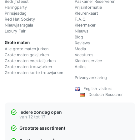
Bedrijfsfeest
Paskamer Reserveren
Haringparty
Prijsinformatie
Prinsjesdag
Kleurenkaart
Red Hat Society
F.A.Q.
Nieuwjaarsgala
Kleermaker
Luxury Fair
Nieuws
Blog
Grote maten
Reviews
Alle grote maten jurken
Media
Grote maten galajurken
Vacatures
Grote maten cocktailjurken
Klantenservice
Grote maten trouwjurken
Acties
Grote maten korte trouwjurken
Privacyverklaring
English visitors
Deutsch Besucher
Iedere zondag open
van 12 tot 17
Grootste assortiment
*