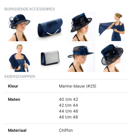
BIJPASSENDE ACCESSOIRES
EIGENSCHAPPEN
Kleur
Marine-blauw (#25)
Maten
40 t/m 42
42 t/m 44
44 t/m 46
46 t/m 48
Materiaal
Chiffon