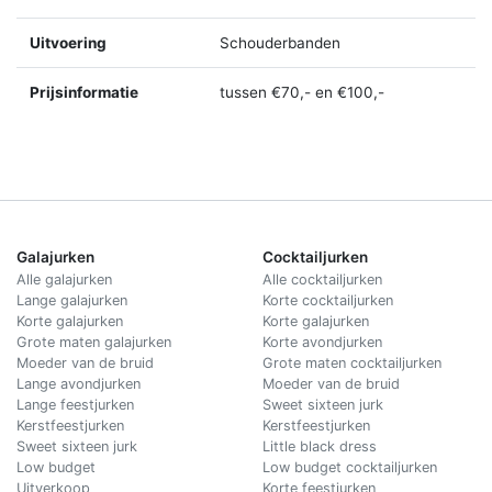
Uitvoering
Schouderbanden
Prijsinformatie
tussen €70,- en €100,-
Galajurken
Cocktailjurken
Alle galajurken
Alle cocktailjurken
Lange galajurken
Korte cocktailjurken
Korte galajurken
Korte galajurken
Grote maten galajurken
Korte avondjurken
Moeder van de bruid
Grote maten cocktailjurken
Lange avondjurken
Moeder van de bruid
Lange feestjurken
Sweet sixteen jurk
Kerstfeestjurken
Kerstfeestjurken
Sweet sixteen jurk
Little black dress
Low budget
Low budget cocktailjurken
Uitverkoop
Korte feestjurken