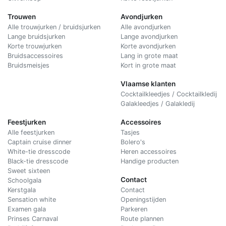
Trouwen
Avondjurken
Alle trouwjurken / bruidsjurken
Alle avondjurken
Lange bruidsjurken
Lange avondjurken
Korte trouwjurken
Korte avondjurken
Bruidsaccessoires
Lang in grote maat
Bruidsmeisjes
Kort in grote maat
Vlaamse klanten
Cocktailkleedjes / Cocktailkledij
Galakleedjes / Galakledij
Feestjurken
Accessoires
Alle feestjurken
Tasjes
Captain cruise dinner
Bolero's
White-tie dresscode
Heren accessoires
Black-tie dresscode
Handige producten
Sweet sixteen
Contact
Schoolgala
Kerstgala
C
ontact
Sensation white
Openingstijden
Examen gala
Parkeren
Prinses Carnaval
Route plannen