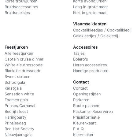
Korte trouwjurken
Korte avondjurken
Bruidsaccessoires
Lang in grote maat
Bruidsmeisjes
Kort in grote maat
Vlaamse klanten
Cocktailkleedjes / Cocktailkledij
Galakleedjes / Galakledij
Feestjurken
Accessoires
Alle feestjurken
Tasjes
Captain cruise dinner
Bolero's
White-tie dresscode
Heren accessoires
Black-tie dresscode
Handige producten
Sweet sixteen
Contact
Schoolgala
Kerstgala
C
ontact
Sensation white
Openingstijden
Examen gala
Parkeren
Prinses Carnaval
Route plannen
Bedrijfsfeest
Paskamer Reserveren
Haringparty
Prijsinformatie
Prinsjesdag
Kleurenkaart
Red Hat Society
F.A.Q.
Nieuwjaarsgala
Kleermaker