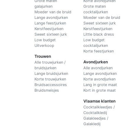
Grote maten
Korte avondjurken
galajurken
Grote maten
Moeder van de bruid
cocktailjurken
Lange avondjurken
Moeder van de bruid
Lange feestjurken
Sweet sixteen jurk
Kerstfeestjurken
Kerstfeestjurken
Sweet sixteen jurk
Little black dress
Low budget
Low budget
Uitverkoop
cocktailjurken
Korte feestjurken
Trouwen
Avondjurken
Alle trouwjurken /
bruidsjurken
Alle avondjurken
Lange bruidsjurken
Lange avondjurken
Korte trouwjurken
Korte avondjurken
Bruidsaccessoires
Lang in grote maat
Bruidsmeisjes
Kort in grote maat
Vlaamse klanten
Cocktailkleedjes /
Cocktailkledij
Galakleedjes /
Galakledij