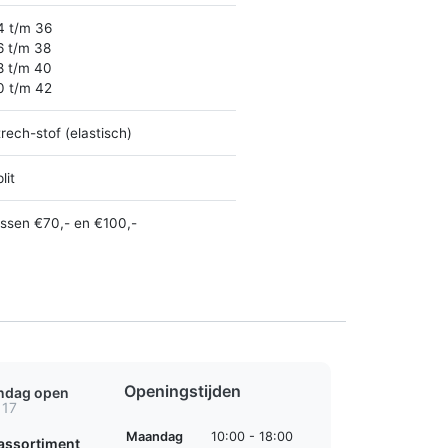
4 t/m 36
6 t/m 38
8 t/m 40
0 t/m 42
rech-stof (elastisch)
lit
ussen €70,- en €100,-
Openingstijden
ondag open
 17
Maandag
10:00 - 18:00
assortiment