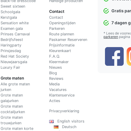
Black-tie dresscode
Handige producten
Sweet sixteen
Gratis pa
Contact
Schoolgala
Kerstgala
C
ontact
7 dagen 
Sensation white
Openingstijden
Examen gala
Parkeren
* Lees de voorw
Prinses Carnaval
Route plannen
parkeren
pagina
Bedrijfsfeest
Paskamer Reserveren
Haringparty
Prijsinformatie
Prinsjesdag
Kleurenkaart
Red Hat Society
F.A.Q.
Nieuwjaarsgala
Kleermaker
Luxury Fair
Nieuws
Blog
Grote maten
Reviews
Alle grote maten
Media
jurken
Vacatures
Grote maten
Klantenservice
galajurken
Acties
Grote maten
Privacyverklaring
cocktailjurken
Grote maten
English visitors
trouwjurken
Deutsch
Grote maten korte