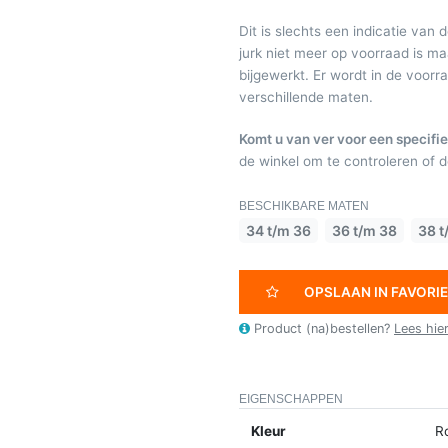
Dit is slechts een indicatie van 
jurk niet meer op voorraad is 
bijgewerkt. Er wordt in de voor
verschillende maten.
Komt u van ver voor een specifie
de winkel om te controleren of de
BESCHIKBARE MATEN
34 t/m 36
36 t/m 38
38 t
OPSLAAN IN FAVORI
Product (na)bestellen?
Lees hie
EIGENSCHAPPEN
Kleur
R