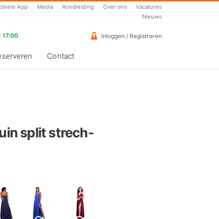
obiele App
Media
Rondleiding
Over ons
Vacatures
Nieuws
 17:00
Inloggen / Registreren
eserveren
Contact
uin split strech-