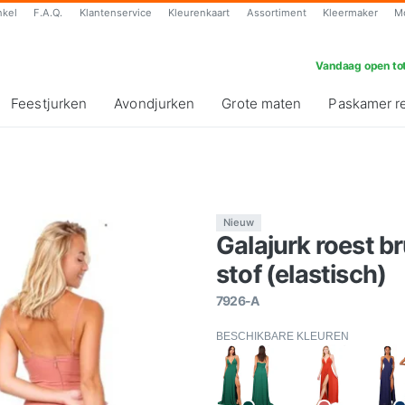
nkel
F.A.Q.
Klantenservice
Kleurenkaart
Assortiment
Kleermaker
M
Vandaag open tot
Feestjurken
Avondjurken
Grote maten
Paskamer r
Nieuw
Galajurk roest br
stof (elastisch)
7926-A
BESCHIKBARE KLEUREN