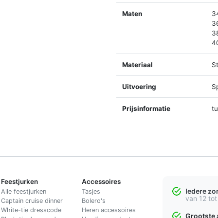
Maten
3
3
3
4
Materiaal
St
Uitvoering
Sp
Prijsinformatie
t
Feestjurken
Accessoires
Iedere z
Alle feestjurken
Tasjes
van 12 tot
Captain cruise dinner
Bolero's
White-tie dresscode
Heren accessoires
Grootste 