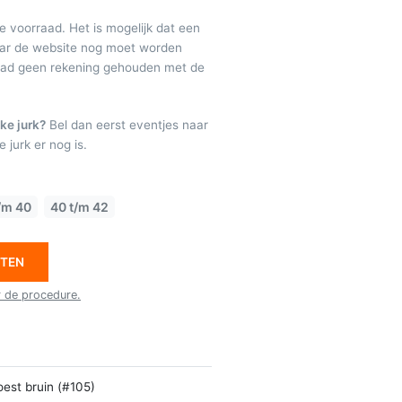
de voorraad. Het is mogelijk dat een
maar de website nog moet worden
raad geen rekening gehouden met de
ke jurk?
Bel dan eerst eventjes naar
 jurk er nog is.
/m 40
40 t/m 42
ETEN
r de procedure.
oest bruin (#105)