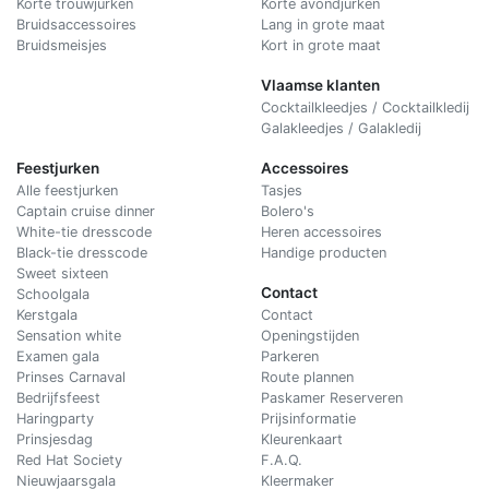
Korte trouwjurken
Korte avondjurken
Bruidsaccessoires
Lang in grote maat
Bruidsmeisjes
Kort in grote maat
Vlaamse klanten
Cocktailkleedjes / Cocktailkledij
Galakleedjes / Galakledij
Feestjurken
Accessoires
Alle feestjurken
Tasjes
Captain cruise dinner
Bolero's
White-tie dresscode
Heren accessoires
Black-tie dresscode
Handige producten
Sweet sixteen
Contact
Schoolgala
Kerstgala
C
ontact
Sensation white
Openingstijden
Examen gala
Parkeren
Prinses Carnaval
Route plannen
Bedrijfsfeest
Paskamer Reserveren
Haringparty
Prijsinformatie
Prinsjesdag
Kleurenkaart
Red Hat Society
F.A.Q.
Nieuwjaarsgala
Kleermaker