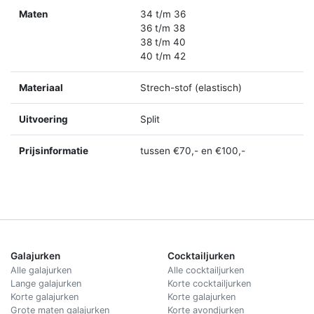
Maten
34 t/m 36
36 t/m 38
38 t/m 40
40 t/m 42
Materiaal
Strech-stof (elastisch)
Uitvoering
Split
Prijsinformatie
tussen €70,- en €100,-
Galajurken
Cocktailjurken
Alle galajurken
Alle cocktailjurken
Lange galajurken
Korte cocktailjurken
Korte galajurken
Korte galajurken
Grote maten galajurken
Korte avondjurken