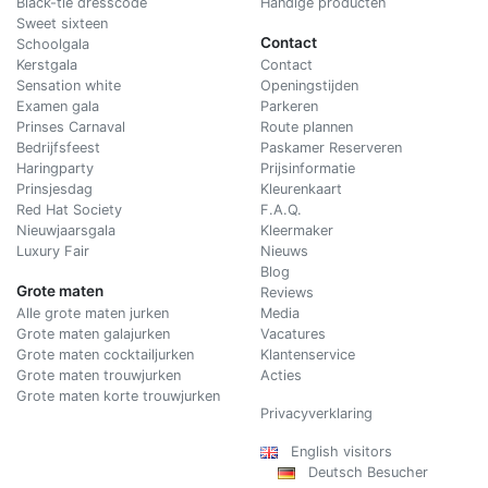
Black-tie dresscode
Handige producten
Sweet sixteen
Contact
Schoolgala
Kerstgala
C
ontact
Sensation white
Openingstijden
Examen gala
Parkeren
Prinses Carnaval
Route plannen
Bedrijfsfeest
Paskamer Reserveren
Haringparty
Prijsinformatie
Prinsjesdag
Kleurenkaart
Red Hat Society
F.A.Q.
Nieuwjaarsgala
Kleermaker
Luxury Fair
Nieuws
Blog
Grote maten
Reviews
Alle grote maten jurken
Media
Grote maten galajurken
Vacatures
Grote maten cocktailjurken
Klantenservice
Grote maten trouwjurken
Acties
Grote maten korte trouwjurken
Privacyverklaring
English visitors
Deutsch Besucher