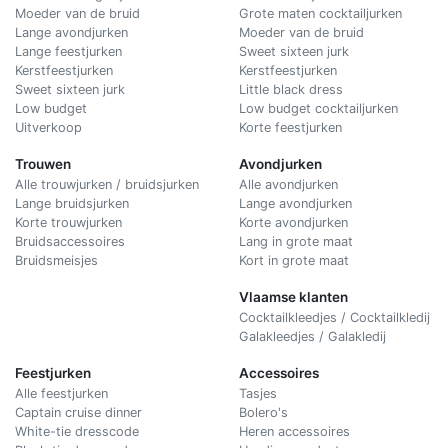
Moeder van de bruid
Grote maten cocktailjurken
Lange avondjurken
Moeder van de bruid
Lange feestjurken
Sweet sixteen jurk
Kerstfeestjurken
Kerstfeestjurken
Sweet sixteen jurk
Little black dress
Low budget
Low budget cocktailjurken
Uitverkoop
Korte feestjurken
Trouwen
Avondjurken
Alle trouwjurken / bruidsjurken
Alle avondjurken
Lange bruidsjurken
Lange avondjurken
Korte trouwjurken
Korte avondjurken
Bruidsaccessoires
Lang in grote maat
Bruidsmeisjes
Kort in grote maat
Vlaamse klanten
Cocktailkleedjes / Cocktailkledij
Galakleedjes / Galakledij
Feestjurken
Accessoires
Alle feestjurken
Tasjes
Captain cruise dinner
Bolero's
White-tie dresscode
Heren accessoires