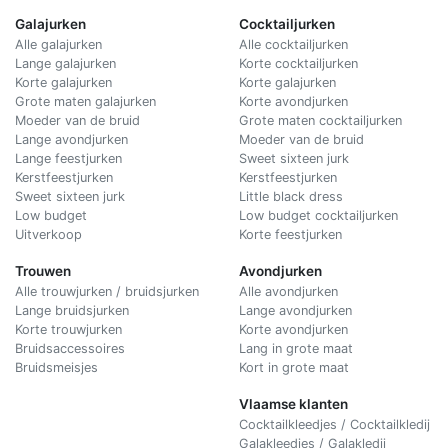
Galajurken
Cocktailjurken
Alle galajurken
Alle cocktailjurken
Lange galajurken
Korte cocktailjurken
Korte galajurken
Korte galajurken
Grote maten galajurken
Korte avondjurken
Moeder van de bruid
Grote maten cocktailjurken
Lange avondjurken
Moeder van de bruid
Lange feestjurken
Sweet sixteen jurk
Kerstfeestjurken
Kerstfeestjurken
Sweet sixteen jurk
Little black dress
Low budget
Low budget cocktailjurken
Uitverkoop
Korte feestjurken
Trouwen
Avondjurken
Alle trouwjurken / bruidsjurken
Alle avondjurken
Lange bruidsjurken
Lange avondjurken
Korte trouwjurken
Korte avondjurken
Bruidsaccessoires
Lang in grote maat
Bruidsmeisjes
Kort in grote maat
Vlaamse klanten
Cocktailkleedjes / Cocktailkledij
Galakleedjes / Galakledij