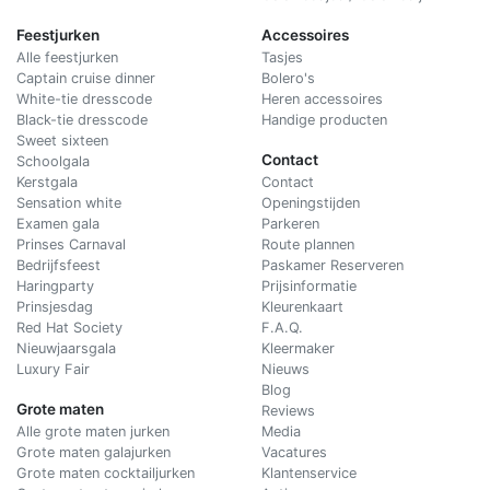
Feestjurken
Accessoires
Alle feestjurken
Tasjes
Captain cruise dinner
Bolero's
White-tie dresscode
Heren accessoires
Black-tie dresscode
Handige producten
Sweet sixteen
Contact
Schoolgala
Kerstgala
C
ontact
Sensation white
Openingstijden
Examen gala
Parkeren
Prinses Carnaval
Route plannen
Bedrijfsfeest
Paskamer Reserveren
Haringparty
Prijsinformatie
Prinsjesdag
Kleurenkaart
Red Hat Society
F.A.Q.
Nieuwjaarsgala
Kleermaker
Luxury Fair
Nieuws
Blog
Grote maten
Reviews
Alle grote maten jurken
Media
Grote maten galajurken
Vacatures
Grote maten cocktailjurken
Klantenservice