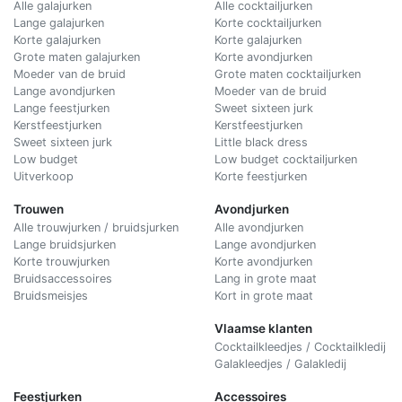
Alle galajurken
Alle cocktailjurken
Lange galajurken
Korte cocktailjurken
Korte galajurken
Korte galajurken
Grote maten galajurken
Korte avondjurken
Moeder van de bruid
Grote maten cocktailjurken
Lange avondjurken
Moeder van de bruid
Lange feestjurken
Sweet sixteen jurk
Kerstfeestjurken
Kerstfeestjurken
Sweet sixteen jurk
Little black dress
Low budget
Low budget cocktailjurken
Uitverkoop
Korte feestjurken
Trouwen
Avondjurken
Alle trouwjurken / bruidsjurken
Alle avondjurken
Lange bruidsjurken
Lange avondjurken
Korte trouwjurken
Korte avondjurken
Bruidsaccessoires
Lang in grote maat
Bruidsmeisjes
Kort in grote maat
Vlaamse klanten
Cocktailkleedjes / Cocktailkledij
Galakleedjes / Galakledij
Feestjurken
Accessoires