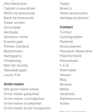
Alle feestjurken
Tasjes
Captain cruise dinner
Bolero's
White-tie dresscode
Heren accessoires
Black-tie dresscode
Handige producten
Sweet sixteen
Contact
Schoolgala
Kerstgala
C
ontact
Sensation white
Openingstijden
Examen gala
Parkeren
Prinses Carnaval
Route plannen
Bedrijfsfeest
Paskamer Reserveren
Haringparty
Prijsinformatie
Prinsjesdag
Kleurenkaart
Red Hat Society
F.A.Q.
Nieuwjaarsgala
Kleermaker
Luxury Fair
Nieuws
Blog
Grote maten
Reviews
Alle grote maten jurken
Media
Grote maten galajurken
Vacatures
Grote maten cocktailjurken
Klantenservice
Grote maten trouwjurken
Acties
Grote maten korte trouwjurken