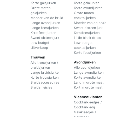
Korte galajurken
Korte galajurken
Grote maten
Korte avondjurken
galajurken
Grote maten
Moeder van de bruid
cocktailjurken
Lange avondjurken
Moeder van de bruid
Lange feestjurken
Sweet sixteen jurk
Kerstfeestjurken
Kerstfeestjurken
Sweet sixteen jurk
Little black dress
Low budget
Low budget
Uitverkoop
cocktailjurken
Korte feestjurken
Trouwen
Avondjurken
Alle trouwjurken /
bruidsjurken
Alle avondjurken
Lange bruidsjurken
Lange avondjurken
Korte trouwjurken
Korte avondjurken
Bruidsaccessoires
Lang in grote maat
Bruidsmeisjes
Kort in grote maat
Vlaamse klanten
Cocktailkleedjes /
Cocktailkledij
Galakleedjes /