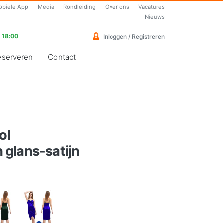
obiele App
Media
Rondleiding
Over ons
Vacatures
Nieuws
 18:00
Inloggen / Registreren
eserveren
Contact
ol
glans-satijn