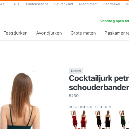
nkel
F.A.Q.
Klantenservice
Kleurenkaart
Assortiment
Kleermaker
M
Vandaag open tot
Feestjurken
Avondjurken
Grote maten
Paskamer r
Nieuw
Cocktailjurk petr
schouderbanden 
5259
BESCHIKBARE KLEUREN