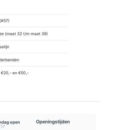
 (#57)
ze (maat 32 t/m maat 38)
satijn
derbanden
 €20,- en €50,-
Openingstijden
ondag open
 17