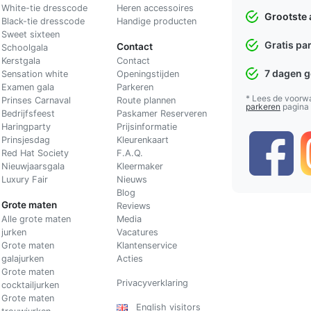
White-tie dresscode
Heren accessoires
Grootste 
Black-tie dresscode
Handige producten
Sweet sixteen
Gratis pa
Contact
Schoolgala
Kerstgala
C
ontact
7 dagen 
Sensation white
Openingstijden
Examen gala
Parkeren
* Lees de voorw
Prinses Carnaval
Route plannen
parkeren
pagina
Bedrijfsfeest
Paskamer Reserveren
Haringparty
Prijsinformatie
Prinsjesdag
Kleurenkaart
Red Hat Society
F.A.Q.
Nieuwjaarsgala
Kleermaker
Luxury Fair
Nieuws
Blog
Grote maten
Reviews
Alle grote maten
Media
jurken
Vacatures
Grote maten
Klantenservice
galajurken
Acties
Grote maten
Privacyverklaring
cocktailjurken
Grote maten
English visitors