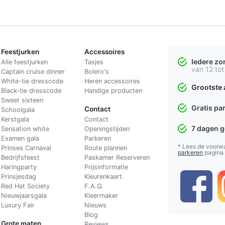
Feestjurken
Accessoires
Iedere z
Alle feestjurken
Tasjes
van 12 tot
Captain cruise dinner
Bolero's
White-tie dresscode
Heren accessoires
Grootste 
Black-tie dresscode
Handige producten
Sweet sixteen
Gratis pa
Contact
Schoolgala
Kerstgala
C
ontact
7 dagen 
Sensation white
Openingstijden
Examen gala
Parkeren
* Lees de voorw
Prinses Carnaval
Route plannen
parkeren
pagina
Bedrijfsfeest
Paskamer Reserveren
Haringparty
Prijsinformatie
Prinsjesdag
Kleurenkaart
Red Hat Society
F.A.Q.
Nieuwjaarsgala
Kleermaker
Luxury Fair
Nieuws
Blog
Grote maten
Reviews