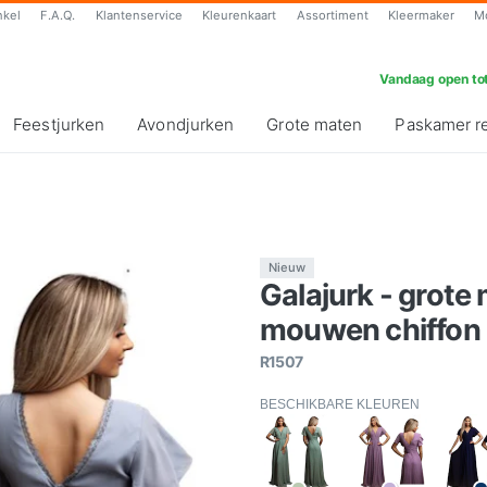
nkel
F.A.Q.
Klantenservice
Kleurenkaart
Assortiment
Kleermaker
M
Vandaag open tot
Feestjurken
Avondjurken
Grote maten
Paskamer r
Nieuw
Galajurk - grote 
mouwen chiffon
R1507
BESCHIKBARE KLEUREN