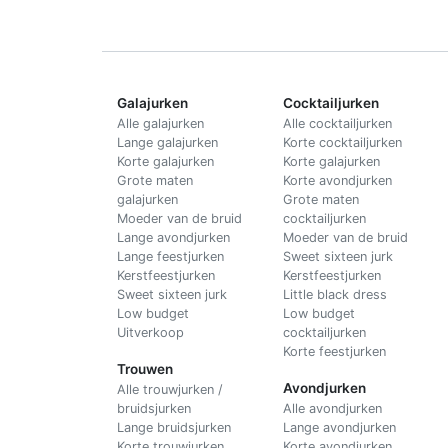
Galajurken
Cocktailjurken
Alle galajurken
Alle cocktailjurken
Lange galajurken
Korte cocktailjurken
Korte galajurken
Korte galajurken
Grote maten
Korte avondjurken
galajurken
Grote maten
Moeder van de bruid
cocktailjurken
Lange avondjurken
Moeder van de bruid
Lange feestjurken
Sweet sixteen jurk
Kerstfeestjurken
Kerstfeestjurken
Sweet sixteen jurk
Little black dress
Low budget
Low budget
Uitverkoop
cocktailjurken
Korte feestjurken
Trouwen
Avondjurken
Alle trouwjurken /
bruidsjurken
Alle avondjurken
Lange bruidsjurken
Lange avondjurken
Korte trouwjurken
Korte avondjurken