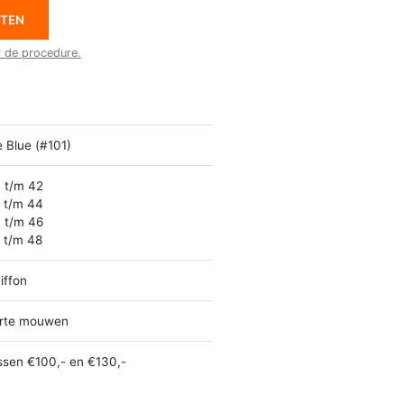
ETEN
r de procedure.
e Blue (#101)
 t/m 42
 t/m 44
 t/m 46
 t/m 48
iffon
rte mouwen
ssen €100,- en €130,-