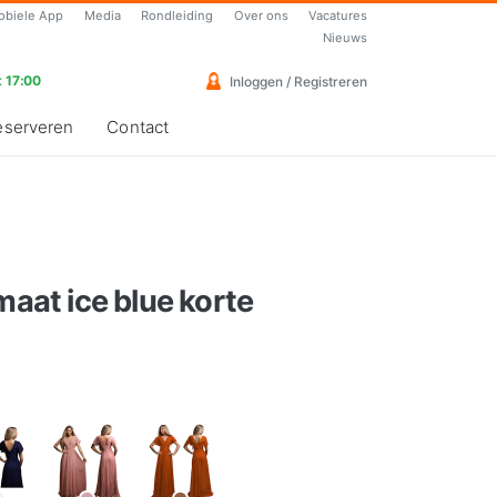
obiele App
Media
Rondleiding
Over ons
Vacatures
Nieuws
 17:00
Inloggen / Registreren
eserveren
Contact
maat ice blue korte