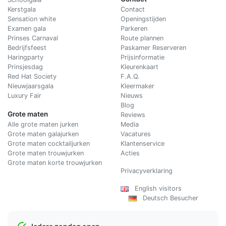
Kerstgala
C
ontact
Sensation white
Openingstijden
Examen gala
Parkeren
Prinses Carnaval
Route plannen
Bedrijfsfeest
Paskamer Reserveren
Haringparty
Prijsinformatie
Prinsjesdag
Kleurenkaart
Red Hat Society
F.A.Q.
Nieuwjaarsgala
Kleermaker
Luxury Fair
Nieuws
Blog
Grote maten
Reviews
Alle grote maten jurken
Media
Grote maten galajurken
Vacatures
Grote maten cocktailjurken
Klantenservice
Grote maten trouwjurken
Acties
Grote maten korte trouwjurken
Privacyverklaring
English visitors
Deutsch Besucher