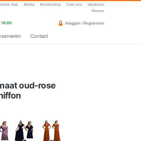
obiele App
Media
Rondleiding
Over ons
Vacatures
Nieuws
 18:00
Inloggen / Registreren
eserveren
Contact
 maat oud-rose
iffon