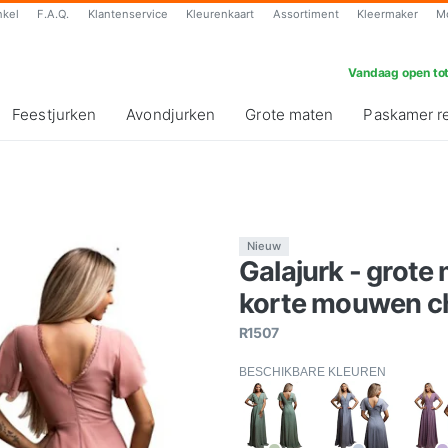
nkel
F.A.Q.
Klantenservice
Kleurenkaart
Assortiment
Kleermaker
M
Vandaag open tot
Feestjurken
Avondjurken
Grote maten
Paskamer r
Nieuw
Galajurk - grote
korte mouwen ch
R1507
BESCHIKBARE KLEUREN