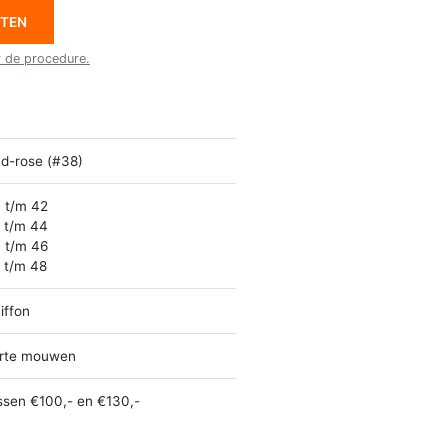
ETEN
r de procedure.
d-rose (#38)
 t/m 42
 t/m 44
 t/m 46
 t/m 48
iffon
rte mouwen
ssen €100,- en €130,-