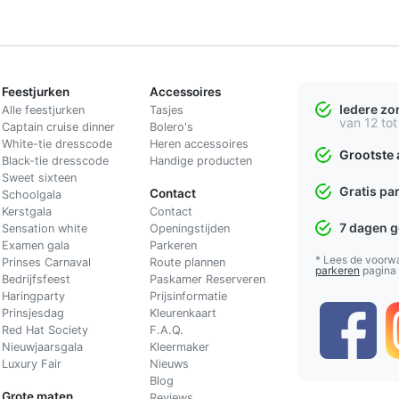
Feestjurken
Accessoires
Iedere z
Alle feestjurken
Tasjes
van 12 tot
Captain cruise dinner
Bolero's
White-tie dresscode
Heren accessoires
Grootste 
Black-tie dresscode
Handige producten
Sweet sixteen
Gratis pa
Contact
Schoolgala
Kerstgala
C
ontact
7 dagen 
Sensation white
Openingstijden
Examen gala
Parkeren
* Lees de voorw
Prinses Carnaval
Route plannen
parkeren
pagina
Bedrijfsfeest
Paskamer Reserveren
Haringparty
Prijsinformatie
Prinsjesdag
Kleurenkaart
Red Hat Society
F.A.Q.
Nieuwjaarsgala
Kleermaker
Luxury Fair
Nieuws
Blog
Grote maten
Reviews