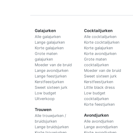
Galajurken
Cocktailjurken
Alle galajurken
Alle cocktailjurken
Lange galajurken
Korte cocktailjurken
Korte galajurken
Korte galajurken
Grote maten
Korte avondjurken
galajurken
Grote maten
Moeder van de bruid
cocktailjurken
Lange avondjurken
Moeder van de bruid
Lange feestjurken
Sweet sixteen jurk
Kerstfeestjurken
Kerstfeestjurken
Sweet sixteen jurk
Little black dress
Low budget
Low budget
Uitverkoop
cocktailjurken
Korte feestjurken
Trouwen
Avondjurken
Alle trouwjurken /
bruidsjurken
Alle avondjurken
Lange bruidsjurken
Lange avondjurken
Korte trouwjurken
Korte avondjurken