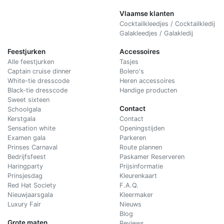
Vlaamse klanten
Cocktailkleedjes / Cocktailkledij
Galakleedjes / Galakledij
Feestjurken
Accessoires
Alle feestjurken
Tasjes
Captain cruise dinner
Bolero's
White-tie dresscode
Heren accessoires
Black-tie dresscode
Handige producten
Sweet sixteen
Contact
Schoolgala
Kerstgala
C
ontact
Sensation white
Openingstijden
Examen gala
Parkeren
Prinses Carnaval
Route plannen
Bedrijfsfeest
Paskamer Reserveren
Haringparty
Prijsinformatie
Prinsjesdag
Kleurenkaart
Red Hat Society
F.A.Q.
Nieuwjaarsgala
Kleermaker
Luxury Fair
Nieuws
Blog
Grote maten
Reviews