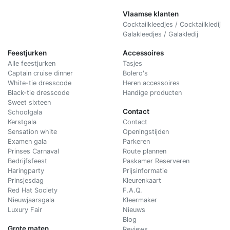
Vlaamse klanten
Cocktailkleedjes / Cocktailkledij
Galakleedjes / Galakledij
Feestjurken
Accessoires
Alle feestjurken
Tasjes
Captain cruise dinner
Bolero's
White-tie dresscode
Heren accessoires
Black-tie dresscode
Handige producten
Sweet sixteen
Contact
Schoolgala
Kerstgala
C
ontact
Sensation white
Openingstijden
Examen gala
Parkeren
Prinses Carnaval
Route plannen
Bedrijfsfeest
Paskamer Reserveren
Haringparty
Prijsinformatie
Prinsjesdag
Kleurenkaart
Red Hat Society
F.A.Q.
Nieuwjaarsgala
Kleermaker
Luxury Fair
Nieuws
Blog
Grote maten
Reviews