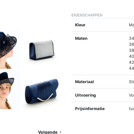
EIGENSCHAPPEN
Kleur
Ma
Maten
34
36
38
40
42
44
Materiaal
St
Uitvoering
Vo
Prijsinformatie
tu
Volgende