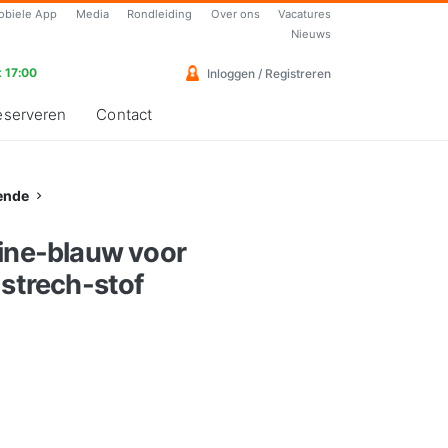
obiele App
Media
Rondleiding
Over ons
Vacatures
Nieuws
 17:00
Inloggen / Registreren
eserveren
Contact
ende
rine-blauw voor
 strech-stof