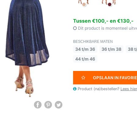
Tussen €100,- en €130,-
Dit product is momenteel uitv
BESCHIKBARE MATEN
34 t/m 36
36 t/m 38
38 t
44 t/m 46
OPSLAAN IN FAVORI
Product (na)bestellen?
Lees hie