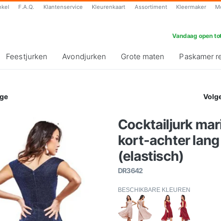
nkel
F.A.Q.
Klantenservice
Kleurenkaart
Assortiment
Kleermaker
M
Vandaag open tot
Feestjurken
Avondjurken
Grote maten
Paskamer r
ge
Volg
Cocktailjurk ma
kort-achter lang
(elastisch)
DR3642
BESCHIKBARE KLEUREN