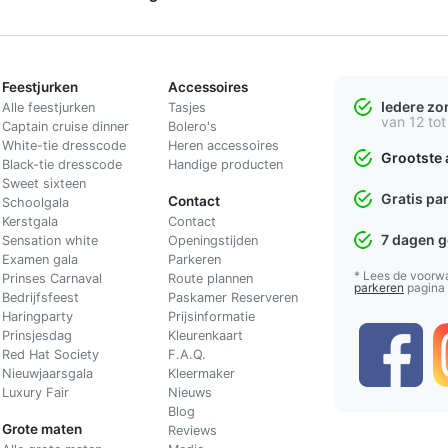
Feestjurken
Accessoires
Iedere z
Alle feestjurken
Tasjes
van 12 tot
Captain cruise dinner
Bolero's
White-tie dresscode
Heren accessoires
Grootste 
Black-tie dresscode
Handige producten
Sweet sixteen
Gratis pa
Contact
Schoolgala
Kerstgala
C
ontact
7 dagen 
Sensation white
Openingstijden
Examen gala
Parkeren
* Lees de voorw
Prinses Carnaval
Route plannen
parkeren
pagina
Bedrijfsfeest
Paskamer Reserveren
Haringparty
Prijsinformatie
Prinsjesdag
Kleurenkaart
Red Hat Society
F.A.Q.
Nieuwjaarsgala
Kleermaker
Luxury Fair
Nieuws
Blog
Grote maten
Reviews