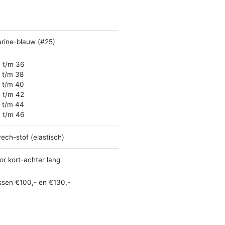
rine-blauw (#25)
 t/m 36
 t/m 38
 t/m 40
 t/m 42
 t/m 44
 t/m 46
rech-stof (elastisch)
or kort-achter lang
ssen €100,- en €130,-