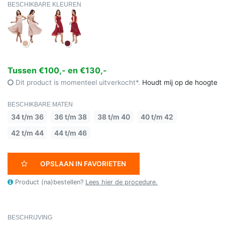
BESCHIKBARE KLEUREN
Tussen €100,- en €130,-
Dit product is momenteel uitverkocht*.
Houdt mij op de hoogte
BESCHIKBARE MATEN
34 t/m 36
36 t/m 38
38 t/m 40
40 t/m 42
42 t/m 44
44 t/m 46
OPSLAAN IN FAVORIETEN
Product (na)bestellen?
Lees hier de procedure.
BESCHRIJVING