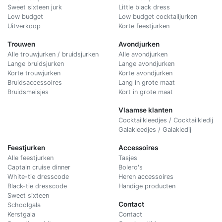
Sweet sixteen jurk
Little black dress
Low budget
Low budget cocktailjurken
Uitverkoop
Korte feestjurken
Trouwen
Avondjurken
Alle trouwjurken / bruidsjurken
Alle avondjurken
Lange bruidsjurken
Lange avondjurken
Korte trouwjurken
Korte avondjurken
Bruidsaccessoires
Lang in grote maat
Bruidsmeisjes
Kort in grote maat
Vlaamse klanten
Cocktailkleedjes / Cocktailkledij
Galakleedjes / Galakledij
Feestjurken
Accessoires
Alle feestjurken
Tasjes
Captain cruise dinner
Bolero's
White-tie dresscode
Heren accessoires
Black-tie dresscode
Handige producten
Sweet sixteen
Contact
Schoolgala
Kerstgala
C
ontact