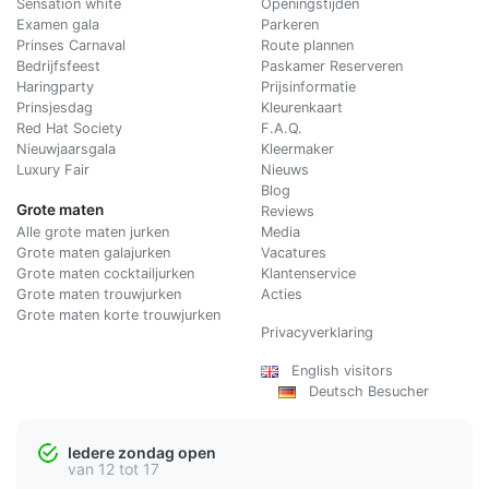
Sensation white
Openingstijden
Examen gala
Parkeren
Prinses Carnaval
Route plannen
Bedrijfsfeest
Paskamer Reserveren
Haringparty
Prijsinformatie
Prinsjesdag
Kleurenkaart
Red Hat Society
F.A.Q.
Nieuwjaarsgala
Kleermaker
Luxury Fair
Nieuws
Blog
Grote maten
Reviews
Alle grote maten jurken
Media
Grote maten galajurken
Vacatures
Grote maten cocktailjurken
Klantenservice
Grote maten trouwjurken
Acties
Grote maten korte trouwjurken
Privacyverklaring
English visitors
Deutsch Besucher
Iedere zondag open
van 12 tot 17