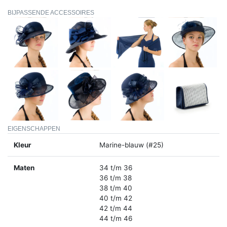
BIJPASSENDE ACCESSOIRES
EIGENSCHAPPEN
Kleur
Marine-blauw (#25)
Maten
34 t/m 36
36 t/m 38
38 t/m 40
40 t/m 42
42 t/m 44
44 t/m 46