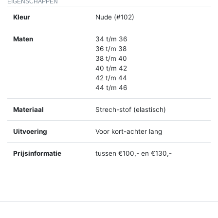
EIGENSCHAPPEN
Kleur
Nude (#102)
Maten
34 t/m 36
36 t/m 38
38 t/m 40
40 t/m 42
42 t/m 44
44 t/m 46
Materiaal
Strech-stof (elastisch)
Uitvoering
Voor kort-achter lang
Prijsinformatie
tussen €100,- en €130,-