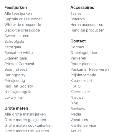
Feestjurken
Accessoires
Alle feestjurken
Tasjes
Captain cruise dinner
Bolero's
White-tie dresscode
Heren accessoires
Black-tie dresscode
Handige producten
Sweet sixteen
Contact
Schoolgala
Kerstgala
C
ontact
Sensation white
Openingstijden
Examen gala
Parkeren
Prinses Carnaval
Route plannen
Bedrijfsfeest
Paskamer Reserveren
Haringparty
Prijsinformatie
Prinsjesdag
Kleurenkaart
Red Hat Society
F.A.Q.
Nieuwjaarsgala
Kleermaker
Luxury Fair
Nieuws
Blog
Grote maten
Reviews
Alle grote maten jurken
Media
Grote maten galajurken
Vacatures
Grote maten cocktailjurken
Klantenservice
Grote maten trouwjurken
Acties