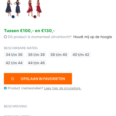
Tussen €100,- en €130,-
Dit product is momenteel uitverkocht*.
Houdt mij op de hoogte
BESCHIKBARE MATEN
34 t/m 36
36 t/m 38
38 t/m 40
40 t/m 42
42 t/m 44
44 t/m 46
OPSLAAN IN FAVORIETEN
Product (na)bestellen?
Lees hier de procedure.
BESCHRIJVING