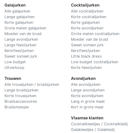
Galajurken
Cocktailjurken
Alle galajurken
Alle cocktailjurken
Lange galajurken
Korte cocktailjurken
Korte galajurken
Korte galajurken
Grote maten galajurken
Korte avondjurken
Moeder van de bruid
Grote maten cocktailjurken
Lange avondjurken
Moeder van de bruid
Lange feestjurken
Sweet sixteen jurk
Kerstfeestjurken
Kerstfeestjurken
Sweet sixteen jurk
Little black dress
Low budget
Low budget cocktailjurken
Uitverkoop
Korte feestjurken
Trouwen
Avondjurken
Alle trouwjurken / bruidsjurken
Alle avondjurken
Lange bruidsjurken
Lange avondjurken
Korte trouwjurken
Korte avondjurken
Bruidsaccessoires
Lang in grote maat
Bruidsmeisjes
Kort in grote maat
Vlaamse klanten
Cocktailkleedjes / Cocktailkledij
Galakleedjes / Galakledij