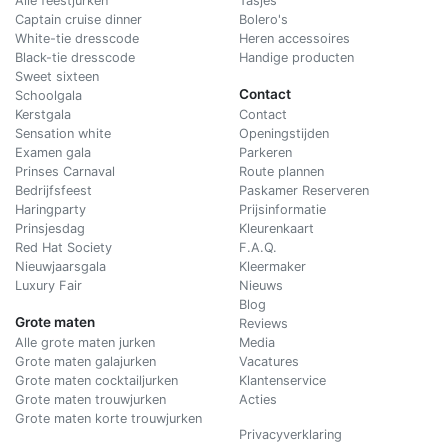
Alle feestjurken
Tasjes
Captain cruise dinner
Bolero's
White-tie dresscode
Heren accessoires
Black-tie dresscode
Handige producten
Sweet sixteen
Contact
Schoolgala
Kerstgala
C
ontact
Sensation white
Openingstijden
Examen gala
Parkeren
Prinses Carnaval
Route plannen
Bedrijfsfeest
Paskamer Reserveren
Haringparty
Prijsinformatie
Prinsjesdag
Kleurenkaart
Red Hat Society
F.A.Q.
Nieuwjaarsgala
Kleermaker
Luxury Fair
Nieuws
Blog
Grote maten
Reviews
Alle grote maten jurken
Media
Grote maten galajurken
Vacatures
Grote maten cocktailjurken
Klantenservice
Grote maten trouwjurken
Acties
Grote maten korte trouwjurken
Privacyverklaring