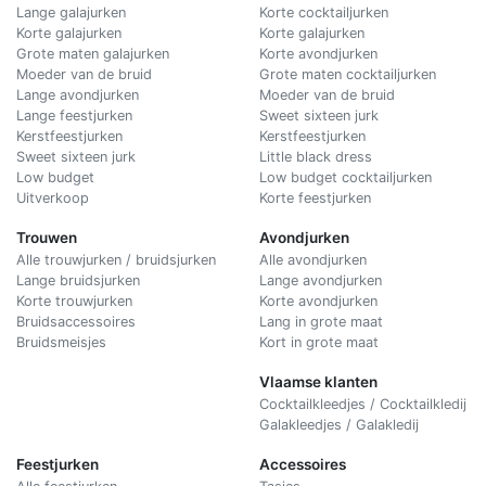
Lange galajurken
Korte cocktailjurken
Korte galajurken
Korte galajurken
Grote maten galajurken
Korte avondjurken
Moeder van de bruid
Grote maten cocktailjurken
Lange avondjurken
Moeder van de bruid
Lange feestjurken
Sweet sixteen jurk
Kerstfeestjurken
Kerstfeestjurken
Sweet sixteen jurk
Little black dress
Low budget
Low budget cocktailjurken
Uitverkoop
Korte feestjurken
Trouwen
Avondjurken
Alle trouwjurken / bruidsjurken
Alle avondjurken
Lange bruidsjurken
Lange avondjurken
Korte trouwjurken
Korte avondjurken
Bruidsaccessoires
Lang in grote maat
Bruidsmeisjes
Kort in grote maat
Vlaamse klanten
Cocktailkleedjes / Cocktailkledij
Galakleedjes / Galakledij
Feestjurken
Accessoires