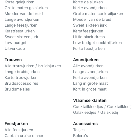
Korte galajurken
Korte galajurken
Grote maten galajurken
Korte avondjurken
Moeder van de bruid
Grote maten cocktailjurken
Lange avondjurken
Moeder van de bruid
Lange feestjurken
Sweet sixteen jurk
Kerstfeestjurken
Kerstfeestjurken
Sweet sixteen jurk
Little black dress
Low budget
Low budget cocktailjurken
Uitverkoop
Korte feestjurken
Trouwen
Avondjurken
Alle trouwjurken / bruidsjurken
Alle avondjurken
Lange bruidsjurken
Lange avondjurken
Korte trouwjurken
Korte avondjurken
Bruidsaccessoires
Lang in grote maat
Bruidsmeisjes
Kort in grote maat
Vlaamse klanten
Cocktailkleedjes / Cocktailkledij
Galakleedjes / Galakledij
Feestjurken
Accessoires
Alle feestjurken
Tasjes
Captain cruise dinner
Bolero's