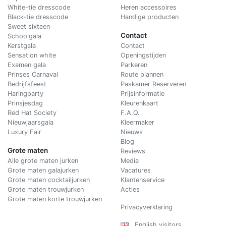
White-tie dresscode
Heren accessoires
Black-tie dresscode
Handige producten
Sweet sixteen
Contact
Schoolgala
Kerstgala
C
ontact
Sensation white
Openingstijden
Examen gala
Parkeren
Prinses Carnaval
Route plannen
Bedrijfsfeest
Paskamer Reserveren
Haringparty
Prijsinformatie
Prinsjesdag
Kleurenkaart
Red Hat Society
F.A.Q.
Nieuwjaarsgala
Kleermaker
Luxury Fair
Nieuws
Blog
Grote maten
Reviews
Alle grote maten jurken
Media
Grote maten galajurken
Vacatures
Grote maten cocktailjurken
Klantenservice
Grote maten trouwjurken
Acties
Grote maten korte trouwjurken
Privacyverklaring
English visitors